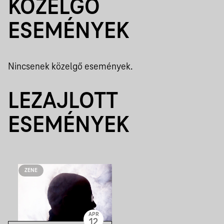
KÖZELGŐ
ESEMÉNYEK
Nincsenek közelgő események.
LEZAJLOTT
ESEMÉNYEK
ZENE
APR
12