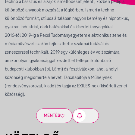
techno a basszus és a zajok ismétlődését jelenti, közben pedig a
különböző anyagok mozgását a légkörben. Ismeri a techno
különböző formáit, stílusa általában nagyon kemény és hipnotikus,
gyakran industrial, dark hatásokkal és kísérleti anyagokkal.
2016-tól 2019-ig a Pécsi Tudományegyetem elektronikus zene és
médiaművészet szakán fejleszthette szakmai tudását és
zeneszerzési technikáit. 2019 egy különleges év volt számára,
amikor olyan gyakorisággal kezdett el fellépni különböző
budapesti klubokban (pl. Lärm) és fesztiválokon, ahol a helyi
közönség megismerte a nevét. Társalapítója a Műhelynek
(rendezvénysorozat, kiadó) és tagja az EXILES-nek (kísérleti zenei
közösség).
MENTÉS