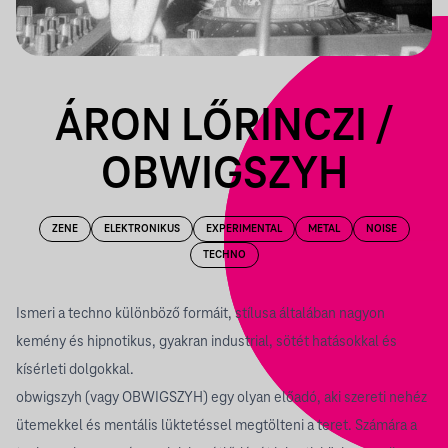
ÁRON LŐRINCZI /
OBWIGSZYH
ZENE
ELEKTRONIKUS
EXPERIMENTAL
METAL
NOISE
TECHNO
Ismeri a techno különböző formáit, stílusa általában nagyon
kemény és hipnotikus, gyakran industrial, sötét hatásokkal és
kísérleti dolgokkal.
obwigszyh (vagy OBWIGSZYH) egy olyan előadó, aki szereti nehéz
ütemekkel és mentális lüktetéssel megtölteni a teret. Számára a