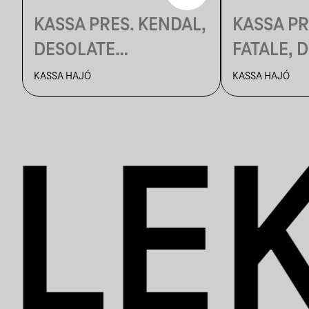
KASSA PRES. KENDAL,
KASSA PR
DESOLATE
FATALE,
DISCOTHEQUE
KASSA HAJÓ
KASSA HAJÓ