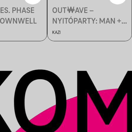
ES. PHASE
OUT￦AVE –
 DOWNWELL
NYITÓPARTY: MAN +
MACHINE | KAZI
KAZI