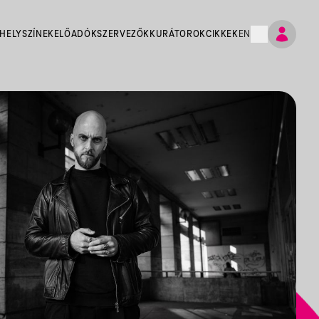
HELYSZÍNEK
ELŐADÓK
SZERVEZŐK
KURÁTOROK
CIKKEK
EN