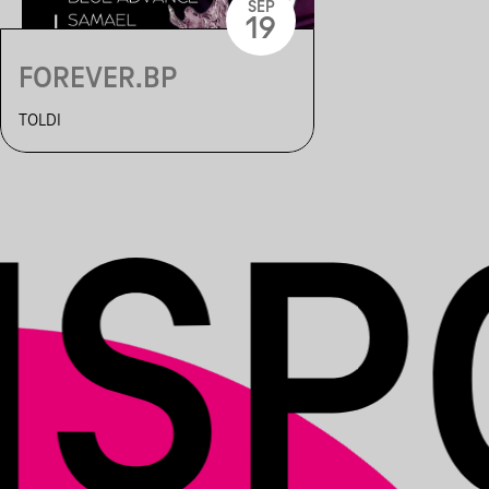
SEP
19
FOREVER.BP
TOLDI