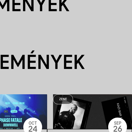
EMÉNYEK
SEMÉNYEK
ZENE
OCT
SEP
24
26