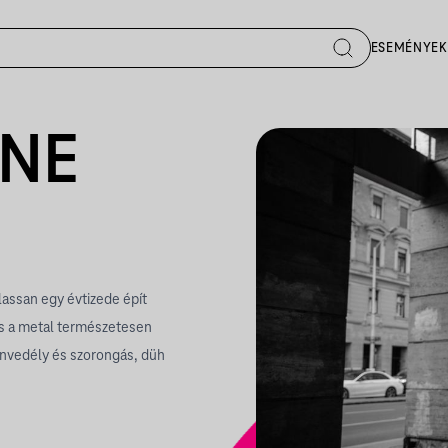
ESEMÉNYEK
INE
assan egy évtizede épít
 és a metal természetesen
nvedély és szorongás, düh