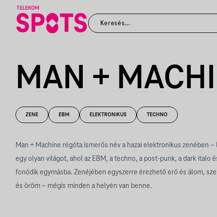
MAN + MACH
ZENE
EBM
ELEKTRONIKUS
TECHNO
Man + Machine régóta ismerős név a hazai elektronikus zenében – l
egy olyan világot, ahol az EBM, a techno, a post-punk, a dark italo
fonódik egymásba. Zenéjében egyszerre érezhető erő és álom, sze
és öröm – mégis minden a helyén van benne.