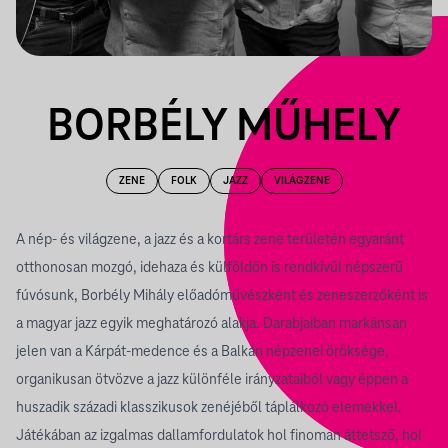
BORBÉLY MŰHELY
ZENE
FOLK
JAZZ
VILÁGZENE
A nép- és világzene, a jazz és a kortárs zene területén egyaránt
otthonosan mozgó, idehaza és külföldön is rendkívül népszerű
fúvósunk, Borbély Mihály előadóművészként és zeneszerzőként is
a magyar jazz egyik meghatározó alakja. Darabjaiban markánsan
jelen van a Kárpát-medence és a Balkán népzenei öröksége,
organikusan ötvözve a jazz különféle irányzataiból vagy éppen a
huszadik századi klasszikusok zenéjéből táplálkozó elemekkel.
Játékában az izgalmas dallamfordulatok hol finoman áttetsző, hol