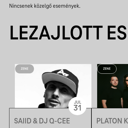
Nincsenek közelgő események.
LEZAJLOTT E
ZENE
ZENE
JUL
31
SAIID & DJ Q-CEE
PLATON 