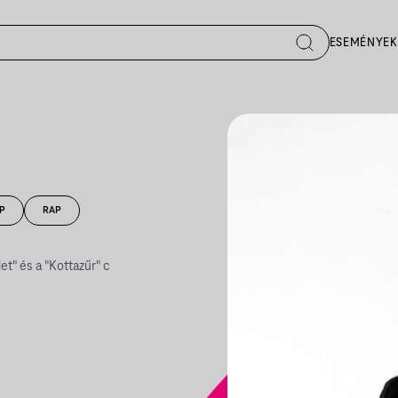
ESEMÉNYEK
OP
RAP
t" és a "Kottazűr" c