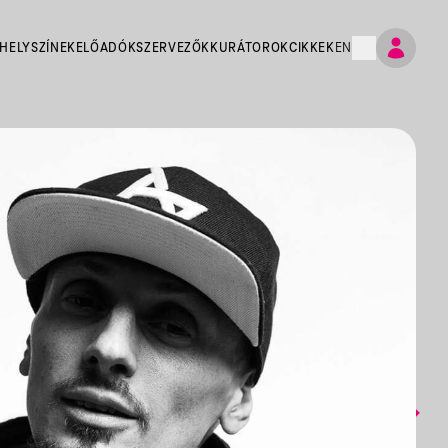
HELYSZÍNEK
ELŐADÓK
SZERVEZŐK
KURÁTOROK
CIKKEK
EN