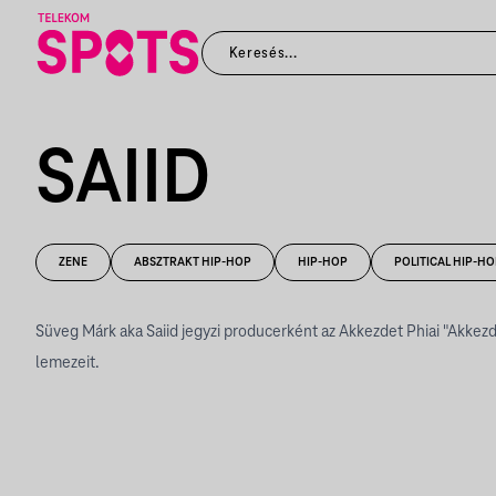
SAIID
ZENE
ABSZTRAKT HIP-HOP
HIP-HOP
POLITICAL HIP-H
Süveg Márk aka Saiid jegyzi producerként az Akkezdet Phiai "Akkezde
lemezeit.