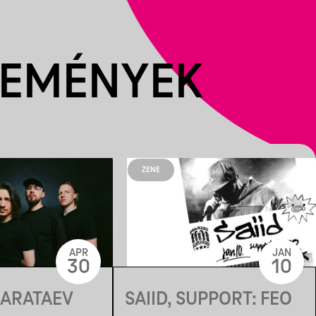
SEMÉNYEK
ZENE
APR
JAN
30
10
KARATAEV
SAIID, SUPPORT: FEO