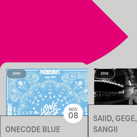
ZENE
ZENE
NOV
08
SAIID, GEGE,
ONECODE BLUE
SANGII