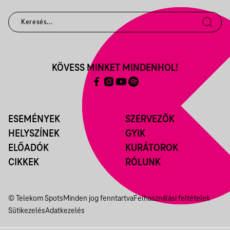
KÖVESS MINKET MINDENHOL!
ESEMÉNYEK
SZERVEZŐK
HELYSZÍNEK
GYIK
ELŐADÓK
KURÁTOROK
CIKKEK
RÓLUNK
© Telekom Spots
Minden jog fenntartva
Felhasználási feltételek
Sütikezelés
Adatkezelés