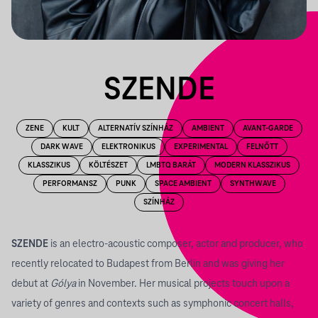
SZENDE
ZENE
KULT
ALTERNATÍV SZÍNHÁZ
AMBIENT
AVANT-GARDE
DARK WAVE
ELEKTRONIKUS
EXPERIMENTAL
FELNŐTT
KLASSZIKUS
KÖLTÉSZET
LMBTQ BARÁT
MODERN KLASSZIKUS
PERFORMANSZ
PUNK
SPACE AMBIENT
SYNTHWAVE
SZÍNHÁZ
SZENDE
is an electro-acoustic composer, actor and producer, who
recently relocated to Budapest from Berlin and was giving her
debut at
Gólya
in November. Her musical projects touch upon a
variety of genres and contexts such as symphonic concert halls,