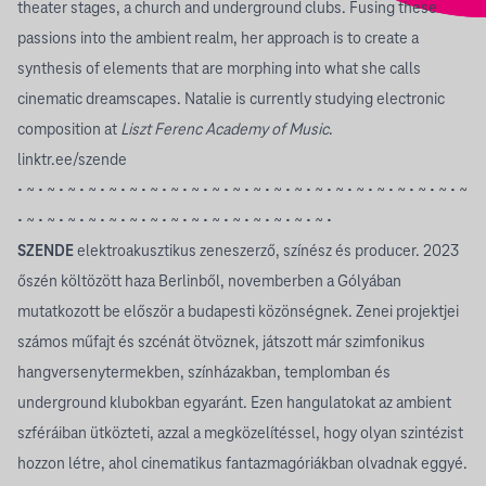
theater stages, a church and underground clubs. Fusing these
passions into the ambient realm, her approach is to create a
synthesis of elements that are morphing into what she calls
cinematic dreamscapes. Natalie is currently studying electronic
composition at
Liszt Ferenc Academy of Music
.
linktr.ee/szende
• ~ • ~ • ~ • ~ • ~ • ~ • ~ • ~ • ~ • ~ • ~ • ~ • ~ • ~ • ~ • ~ • ~ • ~ • ~ • ~ • ~ • ~
• ~ • ~ • ~ • ~ • ~ • ~ • ~ • ~ • ~ • ~ • ~ • ~ • ~ • ~ • ~ •
SZENDE
elektroakusztikus zeneszerző, színész és producer. 2023
őszén költözött haza Berlinből, novemberben a Gólyában
mutatkozott be először a budapesti közönségnek. Zenei projektjei
számos műfajt és szcénát ötvöznek, játszott már szimfonikus
hangversenytermekben, színházakban, templomban és
underground klubokban egyaránt. Ezen hangulatokat az ambient
szféráiban ütközteti, azzal a megközelítéssel, hogy olyan szintézist
hozzon létre, ahol cinematikus fantazmagóriákban olvadnak eggyé.