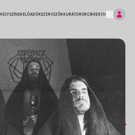
HELYSZÍNEK
ELŐADÓK
SZERVEZŐK
KURÁTOROK
CIKKEK
EN