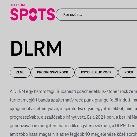
DLRM
ZENE
PROGRESSIVE ROCK
PSYCHEDELIC ROCK
ROCK
A DLRM egy három tagú Budapesti pszichedelikus-stoner rock zene
turnét megjárt banda az alternatív rock-punk-grunge felől indult,
újragondolva, elmélyülve, inspirálódva olyan együttesekből, mint 
progresszívabb, elszállósabb irányt vett. Ez a 2021-ben, a berlini 
gondozásában megjelent harmadik nagylemezükben, a DLRM-ben ny
amit több hazai magazin is az év legjobb 10 megjelenése közé sorol