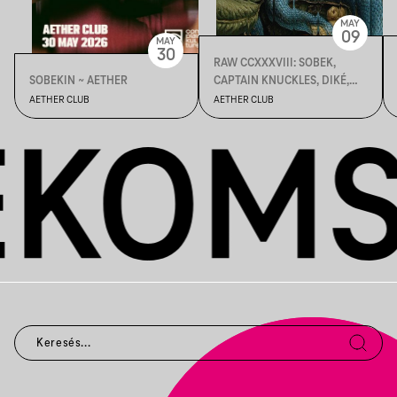
MAY
09
MAY
30
RAW CCXXXVIII: SOBEK,
SOBEKIN ~ AETHER
CAPTAIN KNUCKLES, DIKÉ,
MANDIN
AETHER CLUB
AETHER CLUB