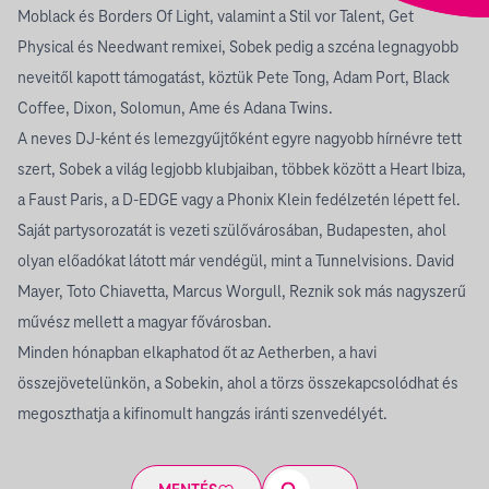
Moblack és Borders Of Light, valamint a Stil vor Talent, Get
Physical és Needwant remixei, Sobek pedig a szcéna legnagyobb
neveitől kapott támogatást, köztük Pete Tong, Adam Port, Black
Coffee, Dixon, Solomun, Ame és Adana Twins.
A neves DJ-ként és lemezgyűjtőként egyre nagyobb hírnévre tett
szert, Sobek a világ legjobb klubjaiban, többek között a Heart Ibiza,
a Faust Paris, a D-EDGE vagy a Phonix Klein fedélzetén lépett fel.
Saját partysorozatát is vezeti szülővárosában, Budapesten, ahol
olyan előadókat látott már vendégül, mint a Tunnelvisions. David
Mayer, Toto Chiavetta, Marcus Worgull, Reznik sok más nagyszerű
művész mellett a magyar fővárosban.
Minden hónapban elkaphatod őt az Aetherben, a havi
összejövetelünkön, a Sobekin, ahol a törzs összekapcsolódhat és
megoszthatja a kifinomult hangzás iránti szenvedélyét.