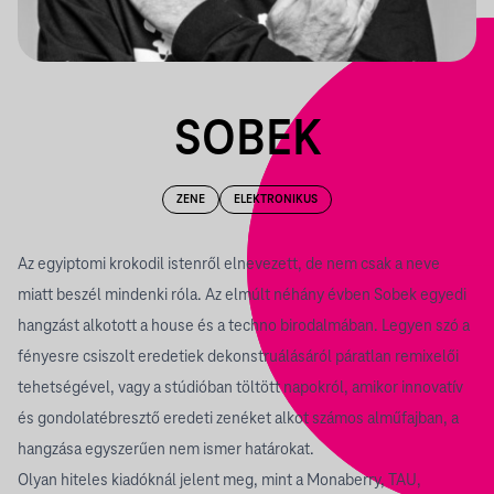
SOBEK
ZENE
ELEKTRONIKUS
Az egyiptomi krokodil istenről elnevezett, de nem csak a neve
miatt beszél mindenki róla. Az elmúlt néhány évben Sobek egyedi
hangzást alkotott a house és a techno birodalmában. Legyen szó a
fényesre csiszolt eredetiek dekonstruálásáról páratlan remixelői
tehetségével, vagy a stúdióban töltött napokról, amikor innovatív
és gondolatébresztő eredeti zenéket alkot számos alműfajban, a
hangzása egyszerűen nem ismer határokat.
Olyan hiteles kiadóknál jelent meg, mint a Monaberry, TAU,