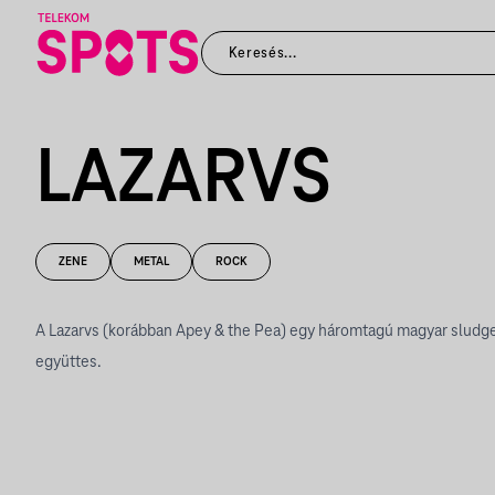
LAZARVS
ZENE
METAL
ROCK
A Lazarvs (korábban Apey & the Pea) egy háromtagú magyar sludg
együttes.