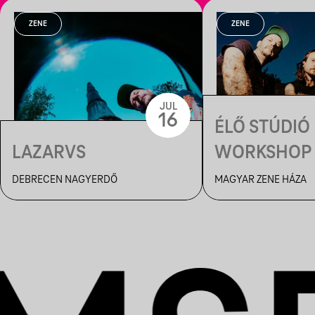
ZENE
ZENE
JUL
16
ÉLŐ STÚDIÓ
LAZARVS
WORKSHOP
LAZARVS
DEBRECEN NAGYERDŐ
MAGYAR ZENE HÁZA
ZENEKARRA