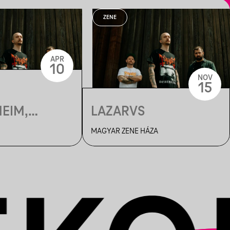
ZENE
APR
10
NOV
15
,
EIM,
LAZARVS
F
MAGYAR ZENE HÁZA