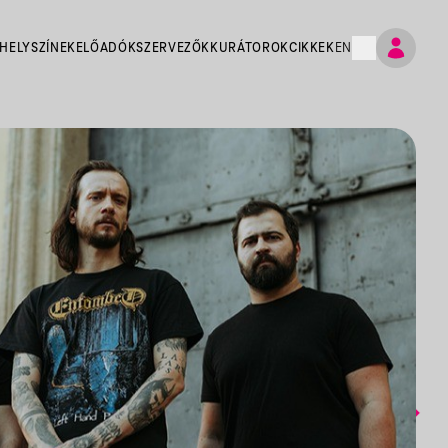
HELYSZÍNEK
ELŐADÓK
SZERVEZŐK
KURÁTOROK
CIKKEK
EN