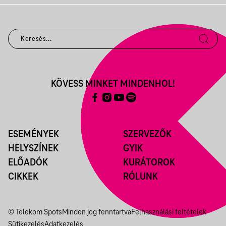
KÖVESS MINKET MINDENHOL!
ESEMÉNYEK
SZERVEZŐK
HELYSZÍNEK
GYIK
ELŐADÓK
KURÁTOROK
CIKKEK
RÓLUNK
© Telekom Spots
Minden jog fenntartva
Felhasználási feltételek
Sütikezelés
Adatkezelés