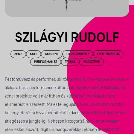
SZILÁGYI RUDOLF
ZENE
KULT
AMBIENT
DARK AMBIENT
ELEKTRONIKUS
PERFORMANSZ
TRIBAL
VILÁGZENE
Festőművész és performer, aki több mint 10 éve megkerülhetetlen
alakja a hazai performance kultúrának. Számos önálló kiállítása és
zenei projektje volt már itthon és külföldön, munkáival több
elismerést is szerzett. Ma este legújabb zenei kísérletét mutatja
be, egy utazásra hívva bennünket a dark ambienttől a tribal zenén
át egészen a jungle-ig. Nehezen kategorizálható, improvizatív
elemekkel átszőtt, digitális hangszerekkel élőben létrehozott