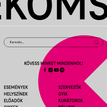
KÖVESS MINKET MINDENHOL!
ESEMÉNYEK
SZERVEZŐK
HELYSZÍNEK
GYIK
ELŐADÓK
KURÁTOROK