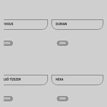
CUVIOUS
DURIAN
ZENE
ZENE
FELSŐ TÍZEZER
HEXA
ZENE
ZENE