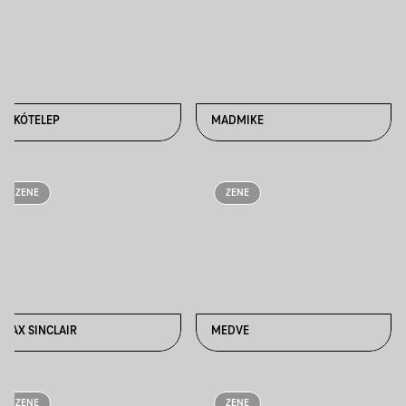
LAKÓTELEP
MADMIKE
ZENE
ZENE
MAX SINCLAIR
MEDVE
ZENE
ZENE