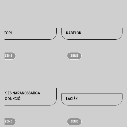
HITORI
KÁBELOK
ZENE
ZENE
KÉK ÉS NARANCSSÁRGA
PRODUKCIÓ
LACIÉK
ZENE
ZENE