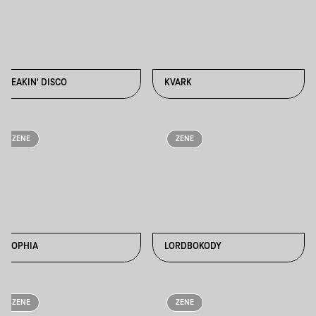
FREAKIN' DISCO
KVARK
ZENE
ZENE
LOOPHIA
LORDBOKODY
ZENE
ZENE