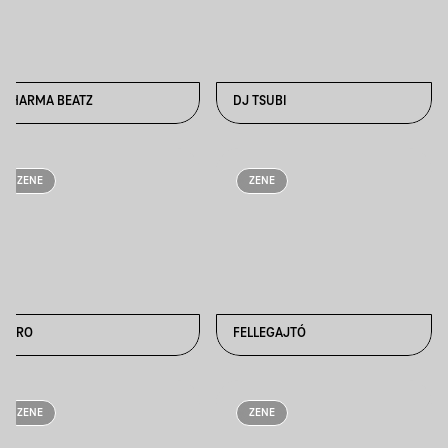
DHARMA BEATZ
DJ TSUBI
ZENE
ZENE
ERRO
FELLEGAJTÓ
ZENE
ZENE