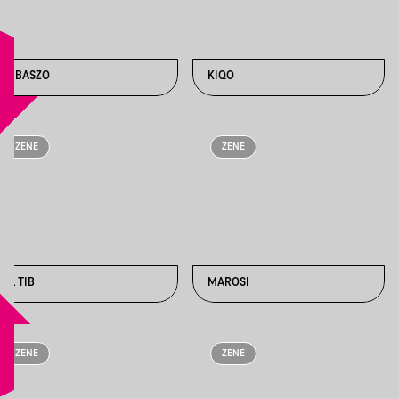
BBBASZO
KIQO
ZENE
ZENE
LIL TIB
MAROSI
ZENE
ZENE