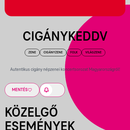
CIGÁNYKEDDV
ZENE
CIGÁNYZENE
FOLK
VILÁGZENE
Autentikus cigány népzenei koncertsorozat Magyarországról!
MENTÉS
KÖZELGŐ
ESEMÉNYEK