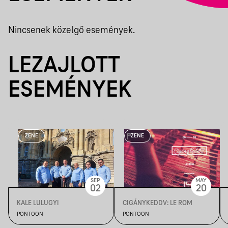
Nincsenek közelgő események.
LEZAJLOTT
ESEMÉNYEK
ZENE
ZENE
SEP
MAY
02
20
KALE LULUGYI
CIGÁNYKEDDV: LE ROM
PONTOON
PONTOON