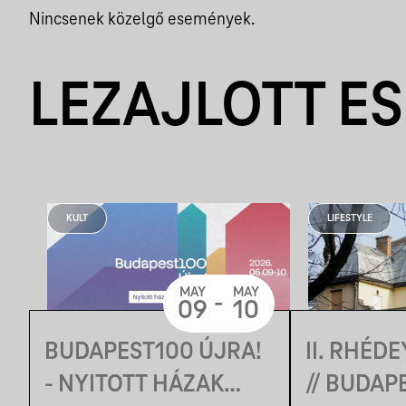
Nincsenek közelgő események.
LEZAJLOTT E
KULT
LIFESTYLE
MAY
MAY
-
09
10
BUDAPEST100 ÚJRA!
II. RHÉD
- NYITOTT HÁZAK
// BUDAP