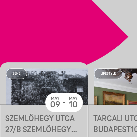
ZENE
LIFESTYLE
MAY
MAY
-
09
10
SZEMLŐHEGY UTCA
TARCALI UTC
27/B SZEMLŐHEGY
BUDAPEST1