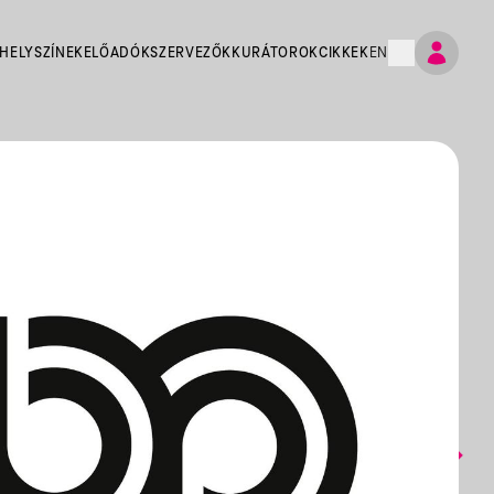
HELYSZÍNEK
ELŐADÓK
SZERVEZŐK
KURÁTOROK
CIKKEK
EN