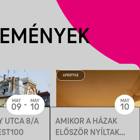
SEMÉNYEK
LIFESTYLE
MAY
MAY
MAY
-
09
10
10
EY UTCA 8/A
AMIKOR A HÁZAK
EST100
ELŐSZÖR NYÍLTAK