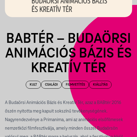
BABTÉR – BUDAÖRSI
ANIMÁCIÓS BÁZIS ÉS
KREATÍV TÉR
KULT
CSALÁDI
FILMVETÍTÉS
KIÁLLÍTÁS
A Budaörsi Animációs Bázis és Kreatív Tér, azaz a BABtér 2016
őszén nyitotta meg kapuit sokszínű tevékenységének.
Nagyrendezvénye a Primanima, ami az animációs elsőfilmesek
nemzetközi filmfesztiválja, amely minden ősszel Budaörsön