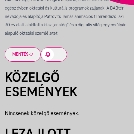
valósul meg, a BABtér maga a helyszín, ahol a fesztiválon kívül
egész évben oktatási és kulturális programok zaljanak. A BABtér
névadója és alapítója Patrovits Tamás animációs filmrendező, aki
30 év alatt alakította ki az „analóg” és a digitális világ egyensúlyán
alapuló oktatási szemléletét.
MENTÉS
KÖZELGŐ
ESEMÉNYEK
Nincsenek közelgő események.