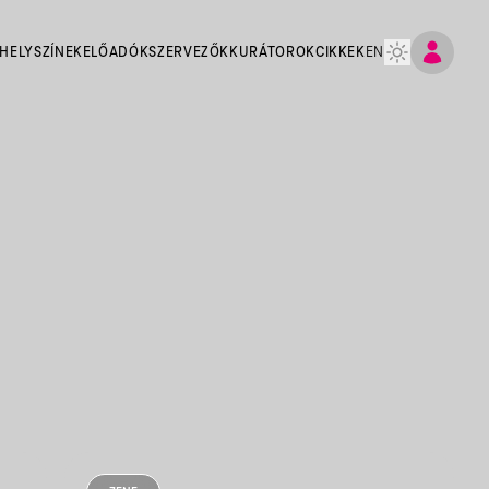
HELYSZÍNEK
ELŐADÓK
SZERVEZŐK
KURÁTOROK
CIKKEK
EN