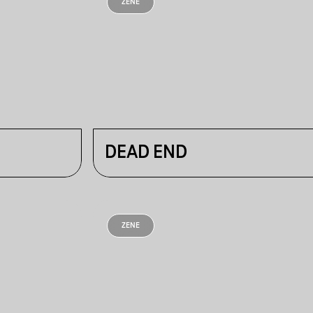
ZENE
DEAD END
ZENE