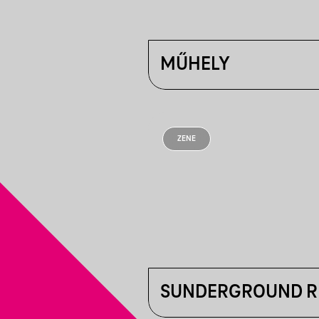
MŰHELY
ZENE
SUNDERGROUND R