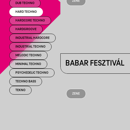
ZENE
DUB TECHNO
HARD TECHNO
HARDCORE TECHNO
HARDGROOVE
INDUSTRIAL HARDCORE
INDUSTRIAL TECHNO
MELODIC TECHNO
BABAR FESZTIVÁL
MINIMAL TECHNO
PSYCHEDELIC TECHNO
TECHNO BASS
TEKNO
ZENE