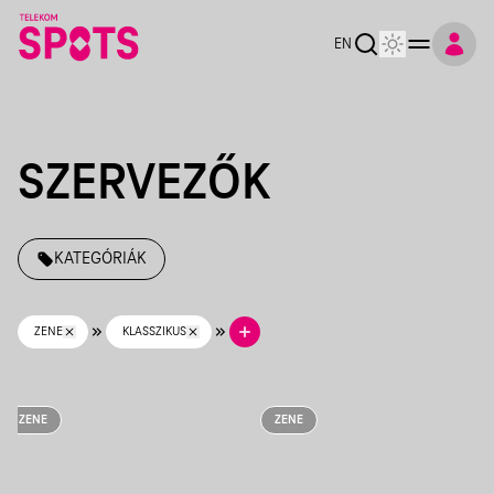
Telekom Spots
EN
SZERVEZŐK
KATEGÓRIÁK
ZENE
KLASSZIKUS
ZENE
ZENE