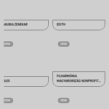
DANUBIA ZENEKAR
EDITH
ZENE
ZENE
FILHARMÓNIA
EXILES
MAGYARORSZÁG NONPROFIT
KFT.
ZENE
ZENE