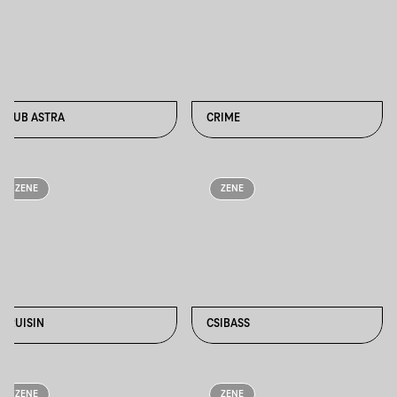
CLUB ASTRA
CRIME
ZENE
ZENE
CRUISIN
CSIBASS
ZENE
ZENE