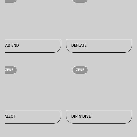
DEAD END
DEFLATE
ZENE
ZENE
DIALECT
DIP'N'DIVE