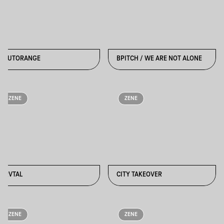
BLUTORANGE
BPITCH / WE ARE NOT ALONE
ZENE
ZENE
BRVTAL
CITY TAKEOVER
ZENE
ZENE