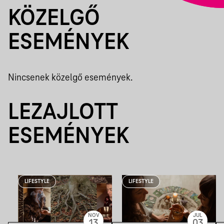
KÖZELGŐ
ESEMÉNYEK
Nincsenek közelgő események.
LEZAJLOTT
ESEMÉNYEK
LIFESTYLE
LIFESTYLE
NOV
JUL
13
03