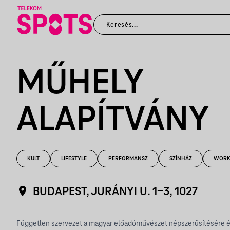
MŰHELY
ALAPÍTVÁNY
KULT
LIFESTYLE
PERFORMANSZ
SZÍNHÁZ
WORK
BUDAPEST, JURÁNYI U. 1-3, 1027
Független szervezet a magyar előadóművészet népszerűsítésére és