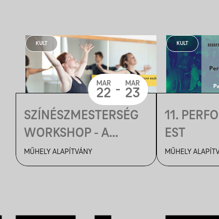
KULT
KULT
MAR
MAR
-
22
23
SZÍNÉSZMESTERSÉG
11. PER
WORKSHOP - A
EST
KARAKTERÉPÍTÉS
MŰHELY ALAPÍTVÁNY
MŰHELY ALAPÍT
ALAPVETŐ CSEHOVI
ESZKÖZEI