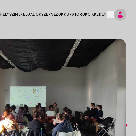
HELYSZÍNEK
ELŐADÓK
SZERVEZŐK
KURÁTOROK
CIKKEK
EN