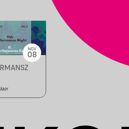
NOV
08
FORMANSZ
VÁNY