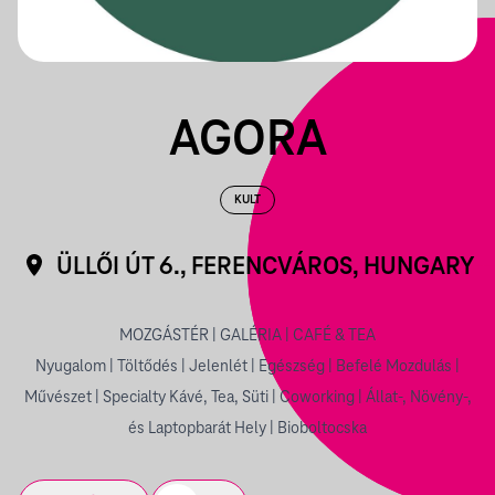
AGORA
KULT
ÜLLŐI ÚT 6., FERENCVÁROS, HUNGARY
MOZGÁSTÉR | GALÉRIA | CAFÉ & TEA
Nyugalom | Töltődés | Jelenlét | Egészség | Befelé Mozdulás |
Művészet | Specialty Kávé, Tea, Süti | Coworking | Állat-, Növény-,
és Laptopbarát Hely | Bioboltocska