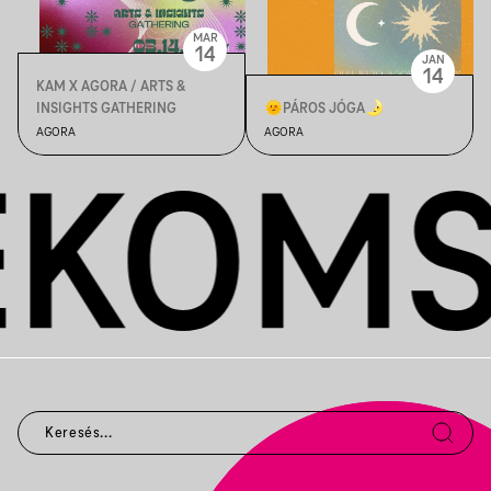
MAR
14
JAN
14
KAM X AGORA / ARTS &
INSIGHTS GATHERING
🌞PÁROS JÓGA🌛
AGORA
AGORA