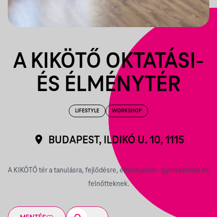
A KIKÖTŐ OKTATÁSI-
ÉS ÉLMÉNYTÉR
LIFESTYLE
WORKSHOP
BUDAPEST, ILDIKÓ U. 10, 1115
A KIKÖTŐ tér a tanulásra, fejlődésre, élményekre - gyerekeknek és
felnőtteknek.