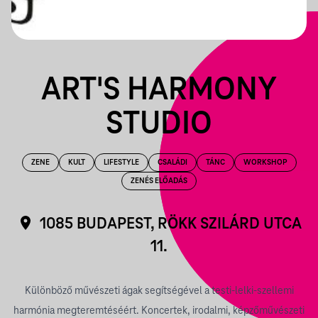
ART'S HARMONY
STUDIO
ZENE
KULT
LIFESTYLE
CSALÁDI
TÁNC
WORKSHOP
ZENÉS ELŐADÁS
1085 BUDAPEST, RÖKK SZILÁRD UTCA
11.
Különböző művészeti ágak segítségével a testi-lelki-szellemi
harmónia megteremtéséért.
Koncertek, irodalmi, képzőművészeti