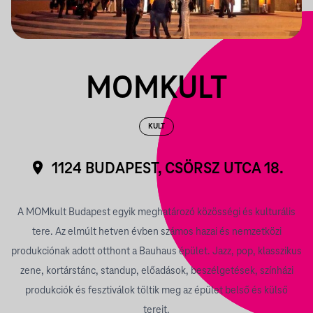
MOMKULT
KULT
1124 BUDAPEST, CSÖRSZ UTCA 18.
A MOMkult Budapest egyik meghatározó közösségi és kulturális
tere. Az elmúlt hetven évben számos hazai és
nemzetközi
produkciónak adott otthont a Bauhaus épület. Jazz, pop, klasszikus
zene, kortárstánc, standup, előadások, beszélgetések, színházi
produkciók és fesztiválok töltik meg az épület belső és külső
tereit.