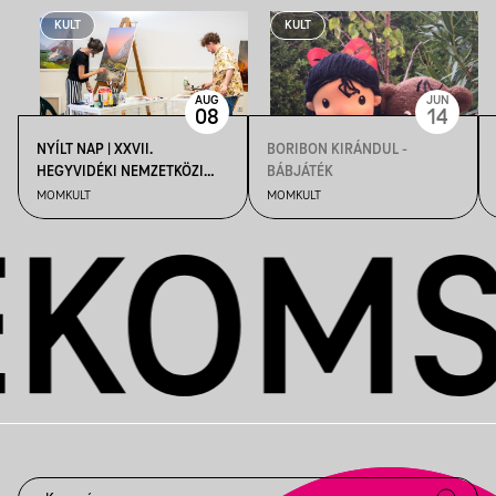
KULT
KULT
AUG
JUN
08
14
NYÍLT NAP | XXVII.
BORIBON KIRÁNDUL -
HEGYVIDÉKI NEMZETKÖZI
BÁBJÁTÉK
MŰVÉSZTELEP
MOMKULT
MOMKULT