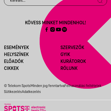
KÖVESS MINKET MINDENHOL!
ESEMÉNYEK
SZERVEZŐK
HELYSZÍNEK
GYIK
ELŐADÓK
KURÁTOROK
CIKKEK
RÓLUNK
© Telekom Spots
Minden jog fenntartva
Felhasználási feltételek
Sütikezelés
Adatkezelés