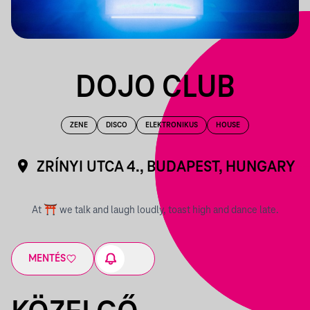
DOJO CLUB
ZENE
DISCO
ELEKTRONIKUS
HOUSE
ZRÍNYI UTCA 4., BUDAPEST, HUNGARY
At ⛩ we talk and laugh loudly, toast high and dance late.
MENTÉS