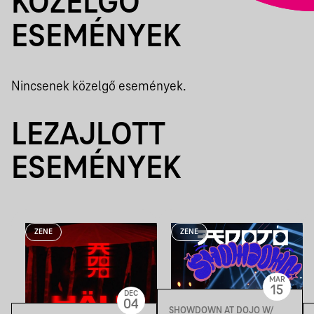
KÖZELGŐ
ESEMÉNYEK
Nincsenek közelgő események.
LEZAJLOTT
ESEMÉNYEK
ZENE
ZENE
MAR
15
DEC
04
SHOWDOWN AT DOJO W/