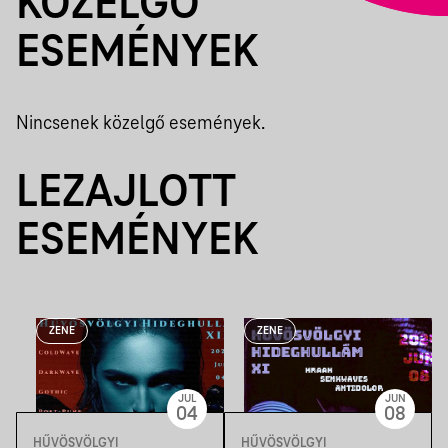
KÖZELGŐ
ESEMÉNYEK
Nincsenek közelgő események.
LEZAJLOTT
ESEMÉNYEK
ZENE
ZENE
JUL
JUN
04
08
HŰVÖSVÖLGYI
HŰVÖSVÖLGYI