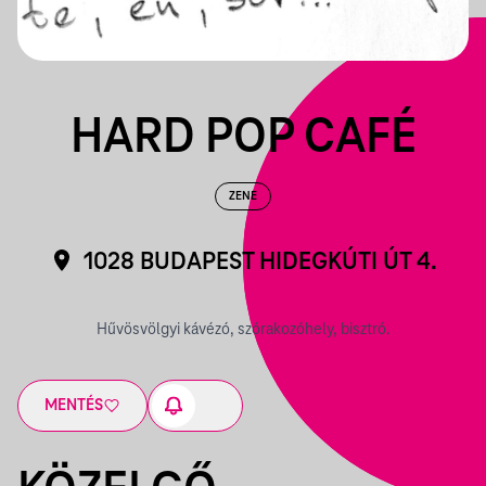
HARD POP CAFÉ
ZENE
1028 BUDAPEST HIDEGKÚTI ÚT 4.
Hűvösvölgyi kávézó, szórakozóhely, bisztró.
MENTÉS