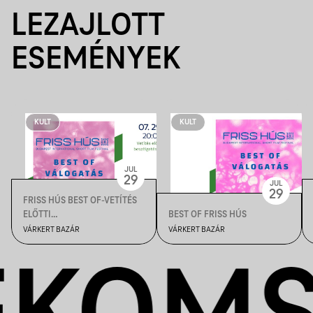
LEZAJLOTT
ESEMÉNYEK
KULT
KULT
JUL
29
JUL
29
FRISS HÚS BEST OF-VETÍTÉS
ELŐTTI
BEST OF FRISS HÚS
BESZÉLGETÉSSEL//VÁRKERT
VÁRKERT BAZÁR
VÁRKERT BAZÁR
MOZI