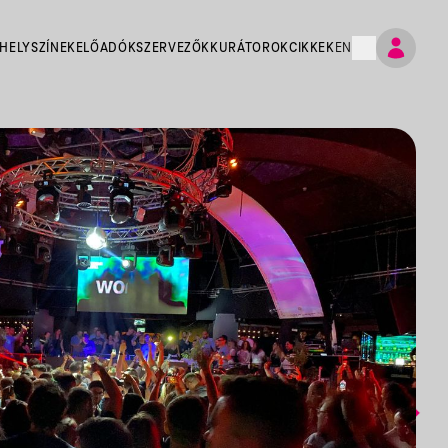
HELYSZÍNEK
ELŐADÓK
SZERVEZŐK
KURÁTOROK
CIKKEK
EN