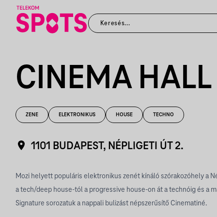
CINEMA HALL
ZENE
ELEKTRONIKUS
HOUSE
TECHNO
1101 BUDAPEST, NÉPLIGETI ÚT 2.
Mozi helyett populáris elektronikus zenét kínáló szórakozóhely a N
a tech/deep house-tól a progressive house-on át a technóig és a m
Signature sorozatuk a nappali bulizást népszerűsítő Cinematiné.