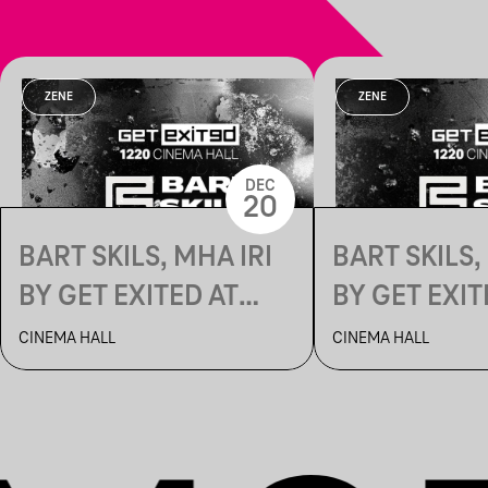
ZENE
ZENE
DEC
20
BART SKILS, MHA IRI
BART SKILS,
BY GET EXITED AT
BY GET EXIT
CINEMA HALL
CINEMA HA
CINEMA HALL
CINEMA HALL