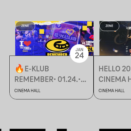
ZENE
ZENE
JAN
24
🔥E-KLUB
HELLO 20
REMEMBER• 01.24.•
CINEMA 
KEZEKET A MAGASBA!
CINEMA HALL
CINEMA HALL
🙌 CINEMA HALL,
BUDAPEST