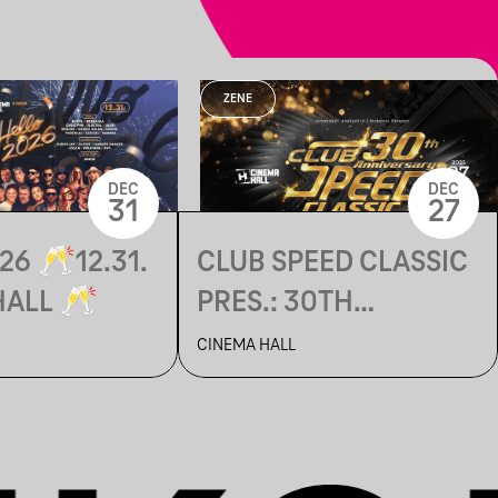
ZENE
DEC
DEC
31
27
26 🥂12.31.
CLUB SPEED CLASSIC
HALL 🥂
PRES.: 30TH
BIRTHDAY BASH!
CINEMA HALL