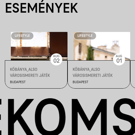
ESEMÉNYEK
LIFESTYLE
LIFESTYLE
AUG
AUG
02
01
KŐBÁNYA_ALSO
KŐBÁNYA_ALSO
VÁROSISMERETI JÁTÉK
VÁROSISMERETI JÁTÉK
BUDAPEST
BUDAPEST