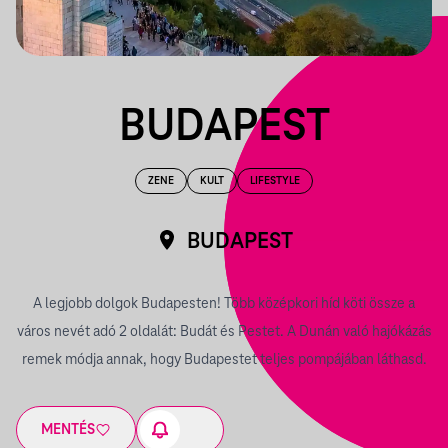
BUDAPEST
ZENE
KULT
LIFESTYLE
BUDAPEST
A legjobb dolgok Budapesten! Több középkori híd köti össze a
város nevét adó 2 oldalát: Budát és Pestet. A Dunán való hajókázás
remek módja annak, hogy Budapestet teljes pompájában láthasd.
MENTÉS