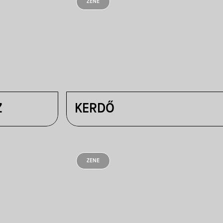
ZENE
Z
KERDŐ
ZENE