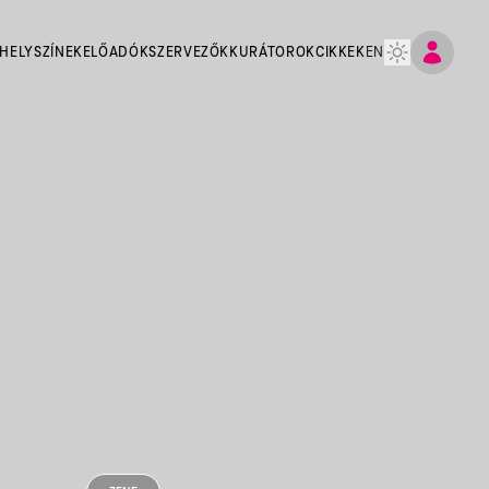
HELYSZÍNEK
ELŐADÓK
SZERVEZŐK
KURÁTOROK
CIKKEK
EN