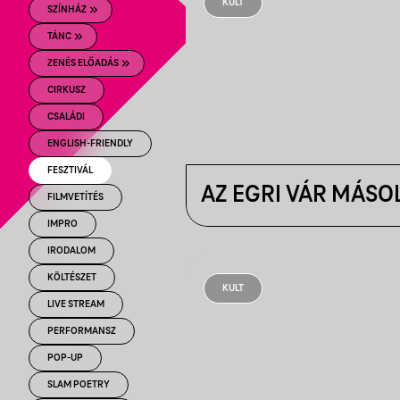
KULT
SZÍNHÁZ
TÁNC
ZENÉS ELŐADÁS
CIRKUSZ
CSALÁDI
ENGLISH-FRIENDLY
FESZTIVÁL
AZ EGRI VÁR MÁSO
FILMVETÍTÉS
IMPRO
IRODALOM
KÖLTÉSZET
KULT
LIVE STREAM
PERFORMANSZ
POP-UP
SLAM POETRY