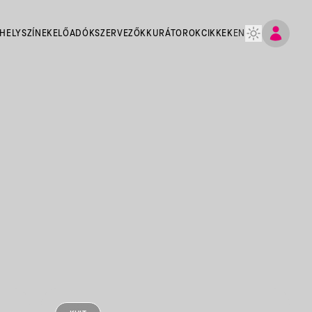
HELYSZÍNEK
ELŐADÓK
SZERVEZŐK
KURÁTOROK
CIKKEK
EN