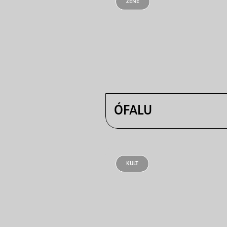
ZENE
ÓFALU
KULT