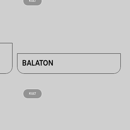
KULT
BALATON
KULT