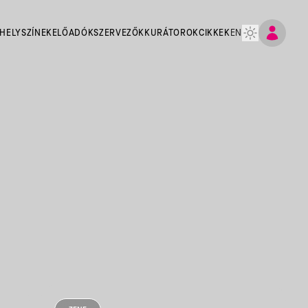
HELYSZÍNEK
ELŐADÓK
SZERVEZŐK
KURÁTOROK
CIKKEK
EN