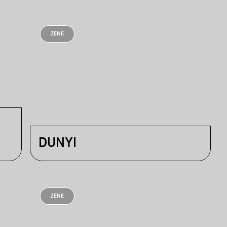
ZENE
DUNYI
ZENE