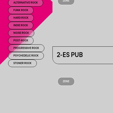
ZENE
ALTERNATIVE ROCK
FUNK ROCK
HARD ROCK
INDIE ROCK
NOISE ROCK
POST-ROCK
PROGRESSIVE ROCK
2-ES PUB
PSYCHEDELIC ROCK
STONER ROCK
ZENE