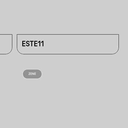
ESTE11
ZENE