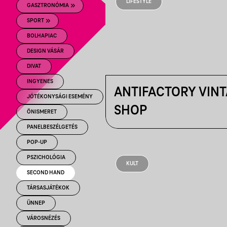
LIFESTYLE
GASZTRONÓMIA
SPORT
BOLHAPIAC
DESIGN VÁSÁR
DIVAT
INGYENES
ANTIFACTORY VIN
JÓTÉKONYSÁGI ESEMÉNY
SHOP
ÖNISMERET
PANELBESZÉLGETÉS
POP-UP
PSZICHOLÓGIA
KULT
SECOND HAND
TÁRSASJÁTÉKOK
ÜNNEP
VÁROSNÉZÉS