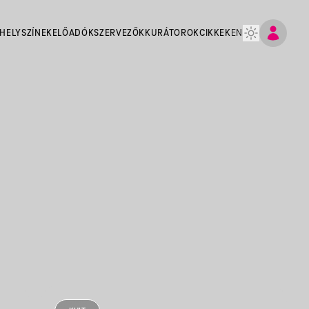
HELYSZÍNEK
ELŐADÓK
SZERVEZŐK
KURÁTOROK
CIKKEK
EN