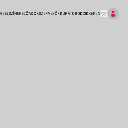
HELYSZÍNEK
ELŐADÓK
SZERVEZŐK
KURÁTOROK
CIKKEK
EN