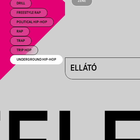
ZENE
DRILL
FREESTYLE RAP
POLITICAL HIP-HOP
RAP
TRAP
TRIP HOP
UNDERGROUND HIP-HOP
ELLÁTÓ