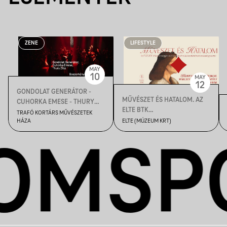
ZENE
LIFESTYLE
MAY
10
MAY
12
GONDOLAT GENERÁTOR -
MŰVÉSZET ÉS HATALOM. AZ
CUHORKA EMESE - THURY
ELTE BTK
ZITA: BOSZORKÁNYBULI - A
TRAFÓ KORTÁRS MŰVÉSZETEK
MŰVÉSZETTÖRTÉNETI
HÁZA
ELTE (MÚZEUM KRT)
BOSZORKÁNYKLUB
INTÉZETÉNEK
ÉVADZÁRÓ ESEMÉNYE
SZABADEGYETEME