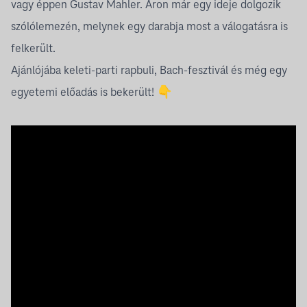
vagy éppen Gustav Mahler. Áron már egy ideje dolgozik
szólólemezén, melynek egy darabja most a válogatásra is
felkerült.
Ajánlójába keleti-parti rapbuli, Bach-fesztivál és még egy
egyetemi előadás is bekerült! 👇