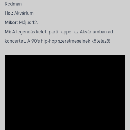
Redman
Hol:
Akvárium
Mikor:
Május 12.
Mi:
A legendás keleti parti rapper az Akváriumban ad
koncertet. A 90's hip-hop szerelmeseinek kötelező!