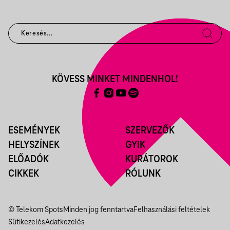
KÖVESS MINKET MINDENHOL!
ESEMÉNYEK
SZERVEZŐK
HELYSZÍNEK
GYIK
ELŐADÓK
KURÁTOROK
CIKKEK
RÓLUNK
© Telekom Spots
Minden jog fenntartva
Felhasználási feltételek
Sütikezelés
Adatkezelés