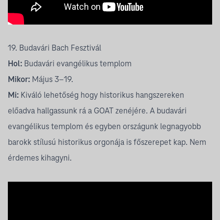
19. Budavári Bach Fesztivál
Hol:
Budavári evangélikus templom
Mikor:
Május 3–19.
Mi:
Kiváló lehetőség hogy historikus hangszereken
előadva hallgassunk rá a GOAT zenéjére. A budavári
evangélikus templom és egyben országunk legnagyobb
barokk stílusú historikus orgonája is főszerepet kap. Nem
érdemes kihagyni.