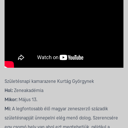
Születésnapi kamarazene Kurtág Györgynek
Hol:
Zeneakadémia
Mikor:
Május 13.
Mi:
A legfontosabb élő magyar zeneszerző századik
születésnapját ünnepelni elég menő dolog. Szerencsére
egy csomó hely van ahol ezt megtehetjük, például a