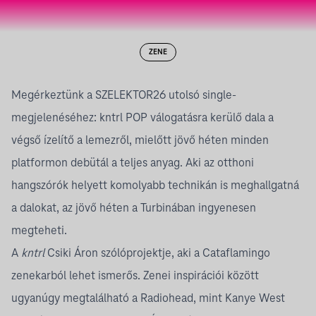
ZENE
Megérkeztünk a SZELEKTOR26 utolsó single-
megjelenéséhez: kntrl POP válogatásra kerülő dala a
végső ízelítő a lemezről, mielőtt jövő héten minden
platformon debütál a teljes anyag. Aki az otthoni
hangszórók helyett komolyabb technikán is meghallgatná
a dalokat, az jövő héten a
Turbinában
ingyenesen
megteheti.
A
kntrl
Csiki Áron szólóprojektje, aki a Cataflamingo
zenekarból lehet ismerős. Zenei inspirációi között
ugyanúgy megtalálható a Radiohead, mint Kanye West