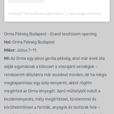
Tompa17 Könyv&Kávé (@tompa17_) által megosztott bejegyzés
Orma Pékség Budapest - Grand tesztüzem opening
Hol:
Orma Pékség Budapest
Mikor:
Július 7-11.
Mi:
Az Orma egy pécsi gerilla pékség, ahol már évek óta
adják egymásnak a kilincset a visszajáró vendégek –
rendszerint délutánra már souldout minden, de ha mégis
megkaparintasz egy szép kenyeret, akkor rögtön
megérted az Orma lényegét. Apró műhelyből indult a
kezdeményezés, mély megértéssel, türelemmel és
körültekintéssel a formák, anyagok és textúrák felé –