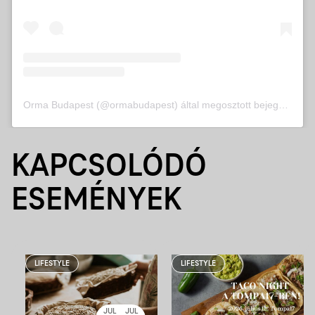
Orma Budapest (@ormabudapest) által megosztott bejegyzés
KAPCSOLÓDÓ
ESEMÉNYEK
LIFESTYLE
LIFESTYLE
JUL
JUL