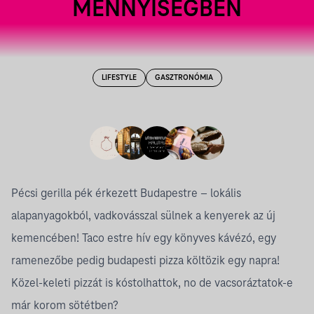
MENNYISÉGBEN
LIFESTYLE
GASZTRONÓMIA
Pécsi gerilla pék érkezett Budapestre – lokális
alapanyagokból, vadkovásszal sülnek a kenyerek az új
kemencében! Taco estre hív egy könyves kávézó, egy
ramenezőbe pedig budapesti pizza költözik egy napra!
Közel-keleti pizzát is kóstolhattok, no de vacsoráztatok-e
már korom sötétben?