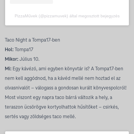
PizzaMűvek (@pizzamuvek) által megosztott bejegyzés
Taco Night a Tompa17-ben
Hol:
Tompa17
Mikor:
Július 10.
Mi:
Egy kávézó, ami egyben könyvtár is? A Tompa17-ben
nem kell aggódnod, ha a kávéd mellé nem hoztad el az
olvasnivalót – válogass a gondosan kurált könyvespolcról!
Most viszont egy napra taco bárrá változik a hely, a
teraszon ücsörögve kortyolhattok hűsítőket – csirkés,
sertés vagy zöldséges taco mellé.