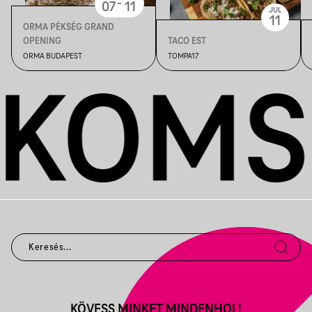
-
07
11
JUL
11
ORMA PÉKSÉG GRAND
OPENING
TACO EST
ORMA BUDAPEST
TOMPA17
KÖVESS MINKET MINDENHOL!