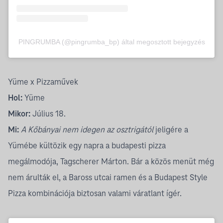
PINGRUMBA (@pingrumba_bp) által megosztott bejegyzés
Yüme x Pizzaművek
Hol:
Yüme
Mikor:
Július 18.
Mi:
A Kőbányai nem idegen az osztrigától
jeligére a
Yümébe kültözik egy napra a budapesti pizza
megálmodója, Tagscherer Márton. Bár a közös menüt még
nem árulták el, a Baross utcai ramen és a Budapest Style
Pizza kombinációja biztosan valami váratlant ígér.