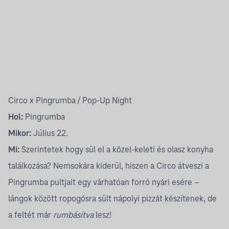
Circo x Pingrumba / Pop-Up Night
Hol:
Pingrumba
Mikor:
Július 22.
Mi:
Szerintetek hogy sül el a közel-keleti és olasz konyha
találkozása? Nemsokára kiderül, hiszen a Circo átveszi a
Pingrumba pultjait egy várhatóan forró nyári esére –
lángok között ropogósra sült nápolyi pizzát készítenek, de
a feltét már
rumbásítva
lesz!