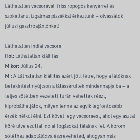
Láthatatlan vacsorával, friss ropogós kenyérrel és
szokatlanul izgalmas pizzákkal érkeztünk – olvassátok
júliusi gasztroajánlónkat!
Láthatatlan indiai vacsora
Hol:
Láthatatlan kiállítás
Mikor:
Július 24.
Mi:
A Láthatatlan kiállítás azért jött létre, hogy a látóknak
betekintést nyújtson a látássérültek mindennapjaiba – a
teljes sötétben vezetett túrán vehettek részt,
kipróbálhatjátok, milyen lenne az egyik legfontosabb
érzék nélkül élni. Ezt követi egy vacsoraest, ahol egy asztal
köré ülve ezúttal indiai fogásokat tálalnak fel. A korom
sötéthez adaptálódva észreveheted, ahogyan más