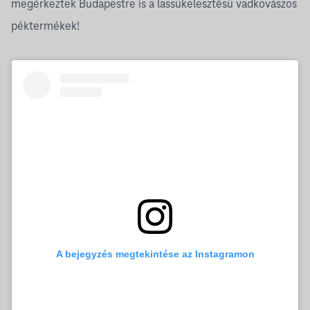
megérkeztek Budapestre is a lassúkelesztésű vadkovászos
péktermékek!
A bejegyzés megtekintése az Instagramon