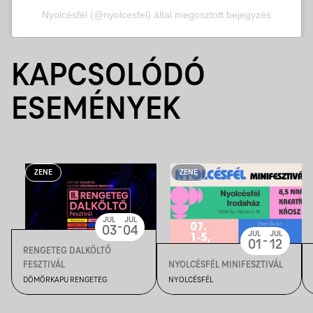
Nyolcésfél (@nyolcesfel) által megosztott bejegyzés
KAPCSOLÓDÓ
ESEMÉNYEK
ZENE
ZENE
JUL
JUL
-
03
04
JUL
JUL
-
01
12
RENGETEG DALKÖLTŐ
FESZTIVÁL
NYOLCÉSFÉL MINIFESZTIVÁL
DÖMÖRKAPU RENGETEG
NYOLCÉSFÉL