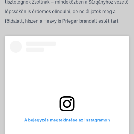
tisztelegnek Zsoltnak – mindeközben a Sárqányhoz vezető
lépcsőkön is érdemes elindulni, de ne álljatok meg a
földalatt, hiszen a Heavy is Prieger brandelt estét tart!
A bejegyzés megtekintése az Instagramon