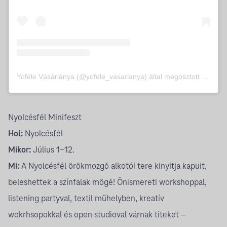
Yoféle Vásárlánya (@yofele_vasarlanya) által megosztott bejegyzés
Nyolcésfél Minifeszt
Hol:
Nyolcésfél
Mikor:
Július 1-12.
Mi:
A Nyolcésfél örökmozgó alkotói tere kinyitja kapuit,
beleshettek a színfalak mögé! Önismereti workshoppal,
listening partyval, textil műhelyben, kreatív
wokrhsopokkal és open studioval várnak titeket –