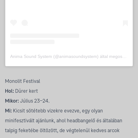
Anima Sound System (@animasoundsystem) által megosztott bejegyzés
Monolit Festival
Hol:
Dürer kert
Mikor:
Július 23-24.
Mi:
Kicsit sötétebb vizekre evezve, egy olyan
minifesztivált ajánlunk, ahol headbangelő és általában
talpig feketébe öltözött, de végtelenül kedves arcok