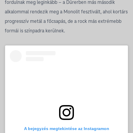
fordulnak meg leginkább – a Dürerben más második
alkalommal rendezik meg a Monolit fesztivált, ahol kortárs
progresszív metál a főcsapás, de a rock más extrémebb
formái is színpadra kerülnek.
A bejegyzés megtekintése az Instagramon