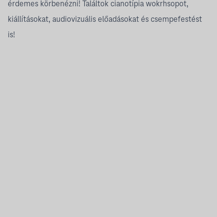
érdemes körbenézni! Találtok cianotípia wokrhsopot,
kiállításokat, audiovizuális előadásokat és csempefestést
is!