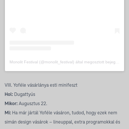
Monolit Festival (@monolit_festival) által megosztott bejegyzés
VIII. Yoféle vásárlánya esti minifeszt
Hol:
Dugattyús
Mikor:
Augusztus 22.
Mi:
Ha már jártál Yoféle vásáron, tudod, hogy ezek nem
simán design vásárok – lineuppal, extra programokkal és