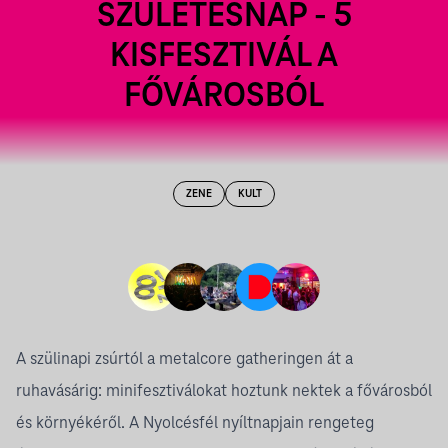
SZÜLETÉSNAP - 5
KISFESZTIVÁL A
FŐVÁROSBÓL
ZENE
KULT
A szülinapi zsúrtól a metalcore gatheringen át a
ruhavásárig: minifesztiválokat hoztunk nektek a fővárosból
és környékéről. A Nyolcésfél nyíltnapjain rengeteg