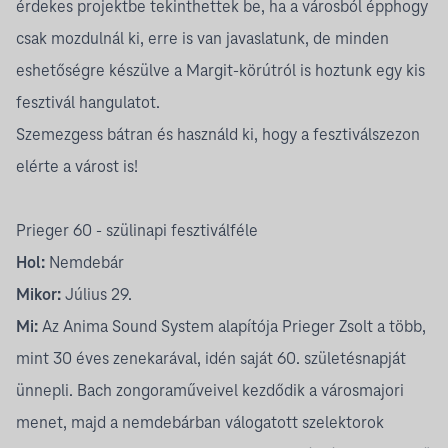
érdekes projektbe tekinthettek be, ha a városból épphogy
csak mozdulnál ki, erre is van javaslatunk, de minden
eshetőségre készülve a Margit-körútról is hoztunk egy kis
fesztivál hangulatot.
Szemezgess bátran és használd ki, hogy a fesztiválszezon
elérte a várost is!
Prieger 60 - szülinapi fesztiválféle
Hol:
Nemdebár
Mikor:
Július 29.
Mi:
Az Anima Sound System alapítója Prieger Zsolt a több,
mint 30 éves zenekarával, idén saját 60. születésnapját
ünnepli. Bach zongoraműveivel kezdődik a városmajori
menet, majd a nemdebárban válogatott szelektorok