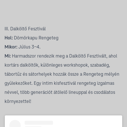
III. Dalköltő Fesztivál
Hol:
Dömörkapu Rengeteg
Mikor:
Július 3-4.
Mi:
Harmadszor rendezik meg a Dalköltő Fesztivált, ahol
kortárs dalköltők, különleges workshopok, szabadég,
tábortűz és sátorhelyek hozzák össze a Rengeteg mélyén
gyülekezőket. Egy intim kisfesztivál rengeteg izgalmas
névvel, több generációt átölelő lineuppal és csodálatos
környezettel!