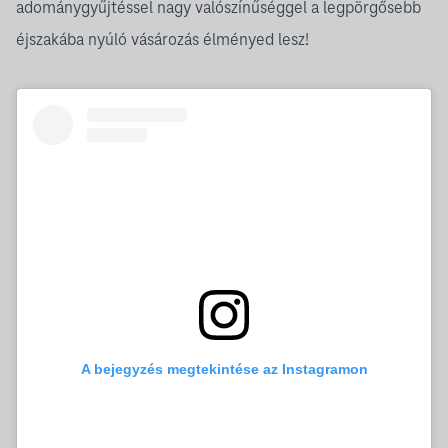
adománygyűjtéssel nagy valószínűséggel a legpörgősebb
éjszakába nyúló vásározás élményed lesz!
A bejegyzés megtekintése az Instagramon