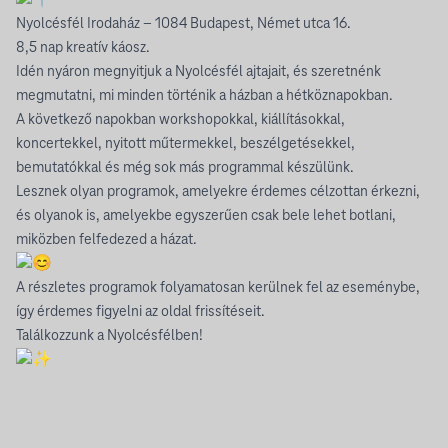
Nyolcésfél Irodaház – 1084 Budapest, Német utca 16.
8,5 nap kreatív káosz.
Idén nyáron megnyitjuk a Nyolcésfél ajtajait, és szeretnénk
megmutatni, mi minden történik a házban a hétköznapokban.
A következő napokban workshopokkal, kiállításokkal,
koncertekkel, nyitott műtermekkel, beszélgetésekkel,
bemutatókkal és még sok más programmal készülünk.
Lesznek olyan programok, amelyekre érdemes célzottan érkezni,
és olyanok is, amelyekbe egyszerűen csak bele lehet botlani,
miközben felfedezed a házat.
A részletes programok folyamatosan kerülnek fel az eseménybe,
így érdemes figyelni az oldal frissítéseit.
Találkozzunk a Nyolcésfélben!