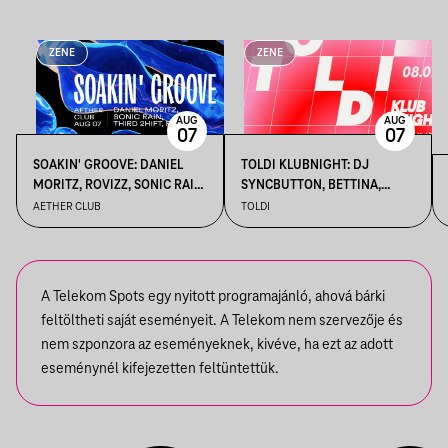
ZENE
ZENE
AUG
AUG
07
07
SOAKIN' GROOVE: DANIEL
TOLDI KLUBNIGHT: DJ
MORITZ, ROVIZZ, SONIC RAIN,
SYNCBUTTON, BETTINA,
THIRD 2HIFT
KALAMANKA
AETHER CLUB
TOLDI
A Telekom Spots egy nyitott programajánló, ahová bárki
feltöltheti saját eseményeit. A Telekom nem szervezője és
nem szponzora az eseményeknek, kivéve, ha ezt az adott
eseménynél kifejezetten feltüntettük.