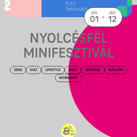
JUL
JUL
-
01
12
NYOLCÉSFÉL
MINIFESZTIVÁL
ZENE
KULT
LIFESTYLE
DIVAT
FESZTIVÁL
KIÁLLÍTÁS
WORKSHOP