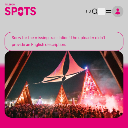
HU
Sorry for the missing translation! The uploader didn't
provide an English description.