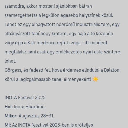
számodra, akkor mostani ajánlókban bátran
szemezgethetsz a legkülönlegesebb helyszínek közül.
Lehet ez egy elhagyatott hőerőmű indusztriális tere, egy
elbányászott tanúhegy krátere, egy hajó a tó közepén
vagy épp a Káli-medence rejtett zuga - itt mindent
megtalálsz, ami csak egy emlékezetes nyári este színtere
lehet.
Görgess, és fedezd fel, hova érdemes elindulni a Balaton
körül a legizgalmasabb zenei élményekért! ☀️
INOTA Festival 2025
Hol:
Inota Hőerőmű
Mikor:
Augusztus 28-31.
Mi:
Az INOTA fesztivál 2025-ben is erőteljes