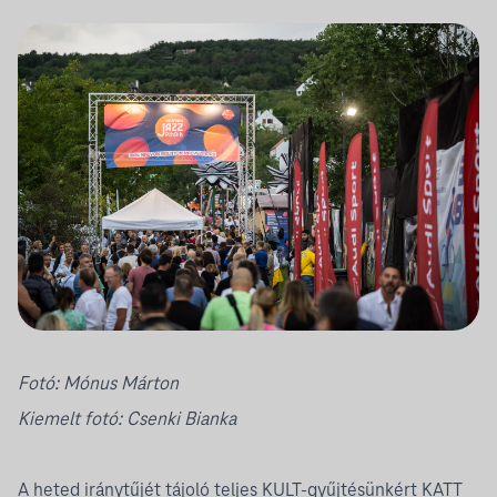
Fotó:
Mónus Márton
Kiemelt fotó:
Csenki Bianka
A heted iránytűjét tájoló teljes KULT-gyűjtésünkért
KATT