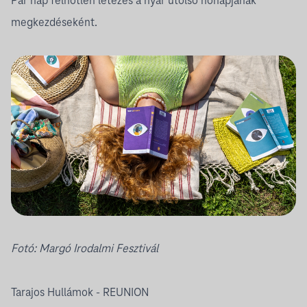
Pár nap felhőtlen létezés a nyár utolsó hónapjának
megkezdéseként.
Fotó:
Margó Irodalmi Fesztivál
Tarajos Hullámok - REUNION