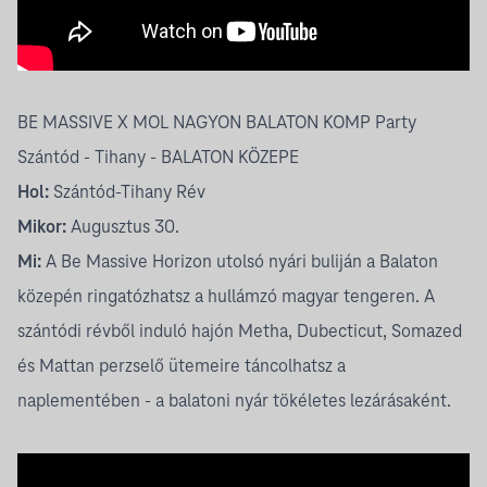
BE MASSIVE X MOL NAGYON BALATON KOMP Party
Szántód - Tihany - BALATON KÖZEPE
Hol:
Szántód-Tihany Rév
Mikor:
Augusztus 30.
Mi:
A Be Massive Horizon utolsó nyári buliján a Balaton
közepén ringatózhatsz a hullámzó magyar tengeren. A
szántódi révből induló hajón
Metha
,
Dubecticut
,
Somazed
és
Mattan
perzselő ütemeire táncolhatsz a
naplementében - a balatoni nyár tökéletes lezárásaként.