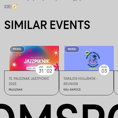
IDE!
🧭
SIMILAR EVENTS
MUSIC
MUSIC
JUL
AUG
AUG
-
31
02
03
13. PALOZNAK JAZZPICNIC
TARAJOS HULLÁMOK -
2025
REUNION
PALOZNAK
KÁLI-KAPOCS