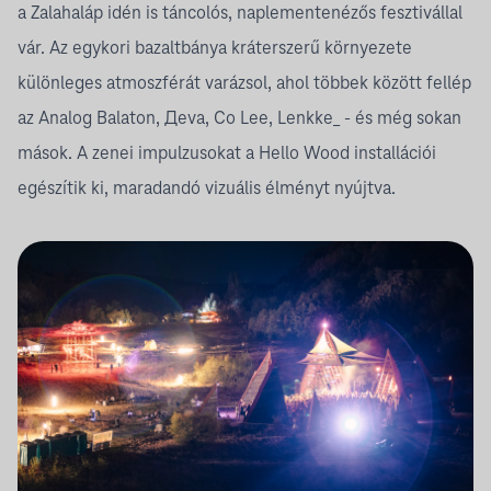
a Zalahaláp idén is táncolós, naplementenézős fesztivállal
vár. Az egykori bazaltbánya kráterszerű környezete
különleges atmoszférát varázsol, ahol többek között fellép
az Analog Balaton, Дeva, Co Lee, Lenkke_ - és még sokan
mások. A zenei impulzusokat a
Hello Wood
installációi
egészítik ki, maradandó vizuális élményt nyújtva.