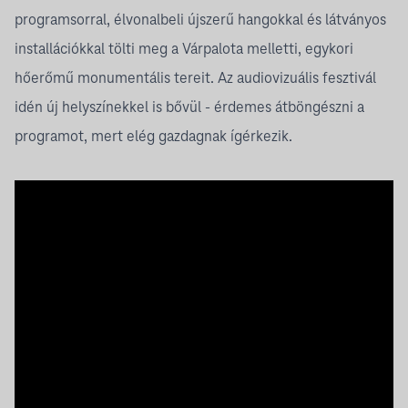
programsorral, élvonalbeli újszerű hangokkal és látványos
installációkkal tölti meg a Várpalota melletti, egykori
hőerőmű monumentális tereit. Az audiovizuális fesztivál
idén új helyszínekkel is bővül - érdemes átböngészni a
programot, mert elég gazdagnak ígérkezik.