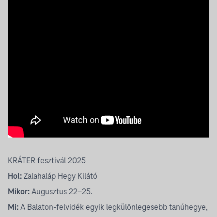
KRÁTER fesztivál 2025
Hol:
Zalahaláp Hegy Kilátó
Mikor:
Augusztus 22-25.
Mi:
A Balaton-felvidék egyik legkülönlegesebb tanúhegye,