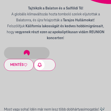
Tajtékzik a Balaton és a Salföldi Tó!
A globális klímaváltozás hozta tomboló szelek eljutottak a
Balatonra, és újra felajzották a
Tarajos Hullámokat
!
Felszólítjuk
Kálifornia lakosságát és kedves hobbimigránsait
,
hogy
vegyenek részt ezen az apokaliptikusan vidám REUNION
koncerten
!
MENTÉS
Most vagy soha! Idén már nem lesz több dobhártyasimogatás! 🎶