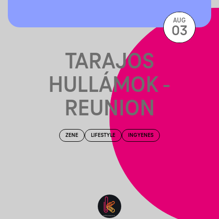
AUG
03
TARAJOS
HULLÁMOK -
REUNION
ZENE
LIFESTYLE
INGYENES