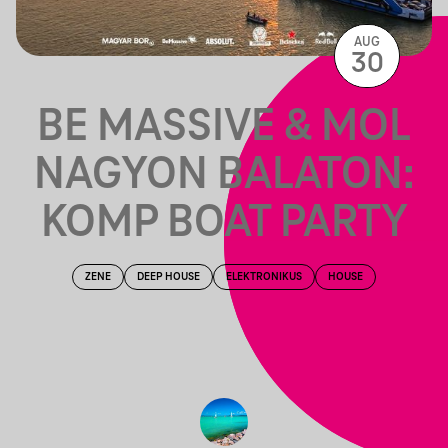
AUG
30
BE MASSIVE & MOL
NAGYON BALATON:
KOMP BOAT PARTY
ZENE
DEEP HOUSE
ELEKTRONIKUS
HOUSE