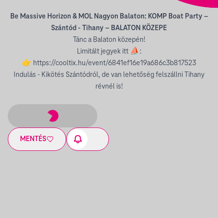
Be Massive Horizon & MOL Nagyon Balaton: KOMP Boat Party –
Szántód - Tihany – BALATON KÖZEPE
Tánc a Balaton közepén!
Limitált jegyek itt ⛵:
👉
https://cooltix.hu/event/6841ef16e19a686c3b817523
Indulás - Kikötés Szántódról, de van lehetőség felszállni Tihany
révnél is!
MENTÉS