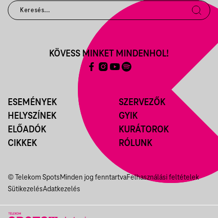
KÖVESS MINKET MINDENHOL!
ESEMÉNYEK
SZERVEZŐK
HELYSZÍNEK
GYIK
ELŐADÓK
KURÁTOROK
CIKKEK
RÓLUNK
© Telekom Spots
Minden jog fenntartva
Felhasználási feltételek
Sütikezelés
Adatkezelés