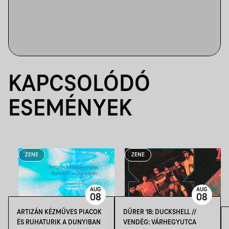
KAPCSOLÓDÓ
ESEMÉNYEK
ZENE
ZENE
AUG
AUG
08
08
ARTIZÁN KÉZMŰVES PIACOK
DÜRER 18: DUCKSHELL //
ÉS RUHATURIK A DUNYIBAN
VENDÉG: VÁRHEGYUTCA