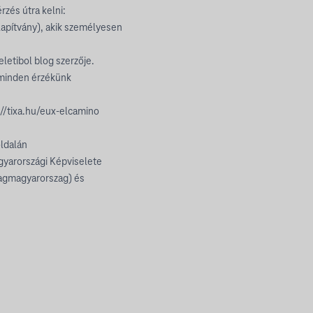
rzés útra kelni:
Alapítvány), akik személyesen
letibol blog szerzője.
y minden érzékünk
://tixa.hu/eux-elcamino
ldalán
gyarországi Képviselete
agmagyarorszag) és