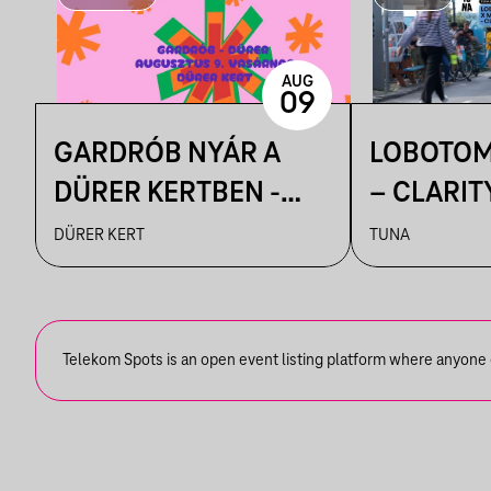
AUG
09
GARDRÓB NYÁR A
LOBOTOM
DÜRER KERTBEN -
– CLARIT
AUGUSZTUS 9.
AIR
DÜRER KERT
TUNA
Telekom Spots is an open event listing platform where anyone ca