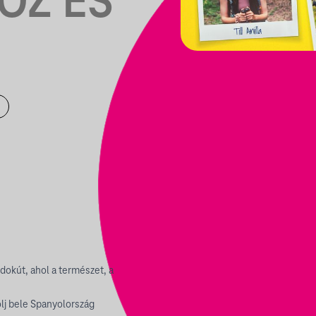
Z ÉS
ndokút, ahol a természet, a
lj bele Spanyolország