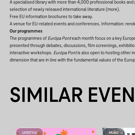
A specialised library with more than 4,000 professional books and p
selection of newly released international literature (
more
).
Free EU information brochures to take away.
A venue for EU-related events and conferences. Information:
rend
Our programmes
The programmes of
Európa Pont
each month focus on a key Europe
presented through debates, discussions, film screenings, exhibitio
interactive workshops.
Európa Pont
is also open to hosting other in
dimension that are in line with the fundamental values of the Euro
SIMILAR EVE
LIFESTYLE
MUSIC