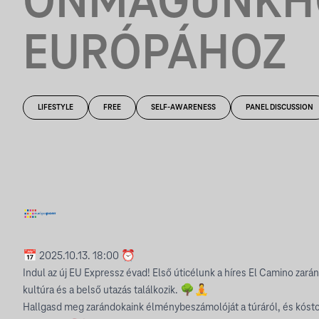
ÖNMAGUNKHO
EURÓPÁHOZ
LIFESTYLE
FREE
SELF-AWARENESS
PANEL DISCUSSION
📅 2025.10.13. 18:00 ⏰
Indul az új EU Expressz évad! Első úticélunk a híres El Camino zará
kultúra és a belső utazás találkozik. 🌳🧘
Hallgasd meg zarándokaink élménybeszámolóját a túráról, és kósto