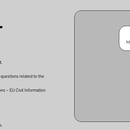
T
h
t.
 questions related to the
ons – EU Civil Information
s.