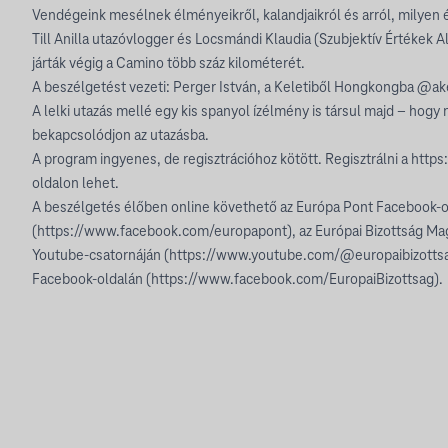
Vendégeink mesélnek élményeikről, kalandjaikról és arról, milyen é
Till Anilla utazóvlogger és Locsmándi Klaudia (Szubjektív Értékek 
járták végig a Camino több száz kilométerét.
A beszélgetést vezeti: Perger István, a Keletiből Hongkongba @ake
A lelki utazás mellé egy kis spanyol ízélmény is társul majd – hog
bekapcsolódjon az utazásba.
A program ingyenes, de regisztrációhoz kötött. Regisztrálni a https
oldalon lehet.
A beszélgetés élőben online követhető az Európa Pont Facebook-o
(https://www.facebook.com/europapont), az Európai Bizottság Ma
Youtube-csatornáján (https://www.youtube.com/@europaibizotts
Facebook-oldalán (https://www.facebook.com/EuropaiBizottsag).