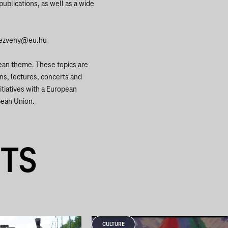
ublications, as well as a wide
ezveny@eu.hu
an theme. These topics are
ns, lectures, concerts and
itiatives with a European
pean Union.
NTS
CULTURE