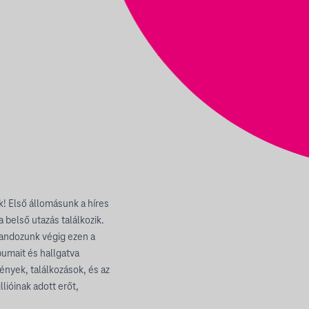
k! Első állomásunk a híres
a belső utazás találkozik.
landozunk végig ezen a
umait és hallgatva
nyek, találkozások, és az
ióinak adott erőt,