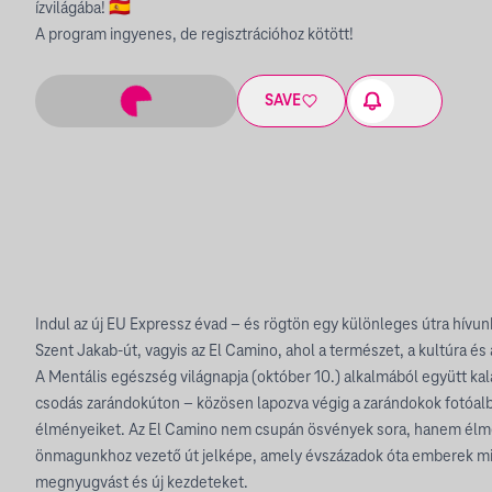
ízvilágába! 🇪🇸
A program ingyenes, de regisztrációhoz kötött!
SAVE
Indul az új EU Expressz évad – és rögtön egy különleges útra hívun
Szent Jakab-út, vagyis az El Camino, ahol a természet, a kultúra és 
A Mentális egészség világnapja (október 10.) alkalmából együtt ka
csodás zarándokúton – közösen lapozva végig a zarándokok fotóalb
élményeiket. Az El Camino nem csupán ösvények sora, hanem élmé
önmagunkhoz vezető út jelképe, amely évszázadok óta emberek mill
megnyugvást és új kezdeteket.