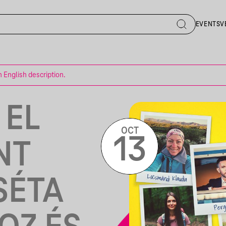
EVENTS
V
n English description.
 EL
OCT
13
NT
SÉTA