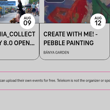
AUG
AUG
09
12
IA_COLLECTIVE
CREATE WITH ME! -
Y 8.0 OPEN
PEBBLE PAINTING
BÁNYA GARDEN
n upload their own events for free. Telekom is not the organizer or spons