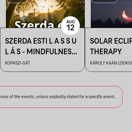
AUG
12
SZERDA ESTI L A S S U
SOLAR ECLI
L Á S - MINDFULNESS
THERAPY
GYAKORLÁS A
KOPASZI-GÁT
KÁROLY KAÁN LOOKO
NAPLEMENTÉBEN
or of the events, unless explicitly stated for a specific event.