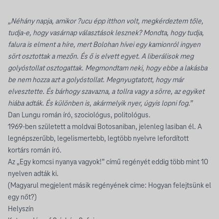
„Néhány napja, amikor ?ucu épp itthon volt, megkérdeztem tőle,
tudja-e, hogy vasárnap választások lesznek? Mondta, hogy tudja,
falura is elment a híre, mert Bolohan hívei egy kamionról ingyen
sört osztottak a mezőn. És ő is elvett egyet. A liberálisok meg
golyóstollat osztogattak. Megmondtam neki, hogy ebbe a lakásba
be nem hozza azt a golyóstollat. Megnyugtatott, hogy már
elvesztette. És bárhogy szavazna, a tollra vagy a sörre, az egyiket
hiába adták. És különben is, akármelyik nyer, úgyis lopni fog.”
Dan Lungu román író, szociológus, politológus.
1969-ben született a moldvai Botosaniban, jelenleg Iasiban él. A
legnépszerűbb, legelismertebb, legtöbb nyelvre lefordított
kortárs román író.
Az „Egy komcsi nyanya vagyok!” című regényét eddig több mint 10
nyelven adták ki.
(Magyarul megjelent másik regényének címe: Hogyan felejtsünk el
egy nőt?)
Helyszín