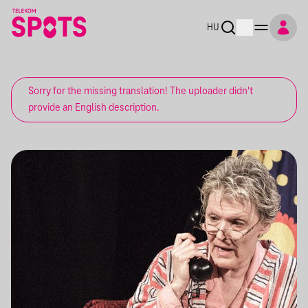
HU
Sorry for the missing translation! The uploader didn't
provide an English description.