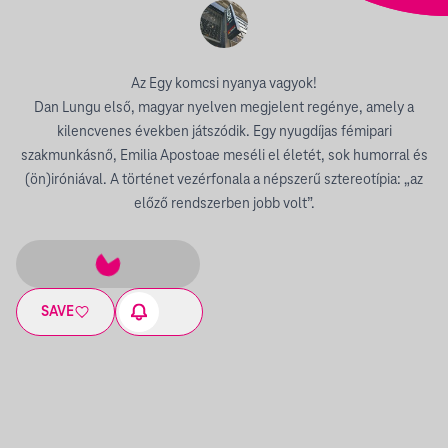
Az Egy komcsi nyanya vagyok!
Dan Lungu első, magyar nyelven megjelent regénye, amely a
kilencvenes években játszódik. Egy nyugdíjas fémipari
szakmunkásnő, Emilia Apostoae meséli el életét, sok humorral és
(ön)iróniával. A történet vezérfonala a népszerű sztereotípia: „az
előző rendszerben jobb volt”.
SAVE