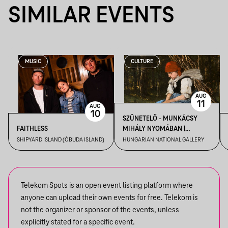
SIMILAR EVENTS
MUSIC
CULTURE
AUG
11
AUG
10
SZÜNETELŐ - MUNKÁCSY
FAITHLESS
MIHÁLY NYOMÁBAN |
TÁRLATVEZETÉS 6-9
SHIPYARD ISLAND (ÓBUDA ISLAND)
HUNGARIAN NATIONAL GALLERY
ÉVESEKNEK
Telekom Spots is an open event listing platform where
anyone can upload their own events for free. Telekom is
not the organizer or sponsor of the events, unless
explicitly stated for a specific event.