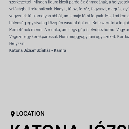
szerkezettel. Minden figura kicsit paródiája önmagának, a helyzetek 
valóságbeli rokonaiknak. Nagyít, túloz, forráz, fagyaszt, megráz, g
vegyenek túl komolyan abból, amit majd látni fognak. Majd mi kom
hülyeség egy sivatag közepén vasutat építeni. Beleszeretni a legj
Remetének menni. A munka, amit egy gép is elvégezhetne. Vagy a
Végezni egy kerékpárossal. Nem meggyógyítani egy széket. Kérd
Helyszín
Katona József Színház - Kamra
LOCATION