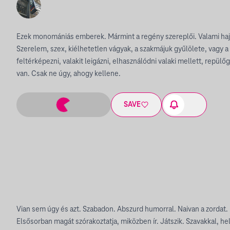
Ezek monomániás emberek. Mármint a regény szereplői. Valami hajtj
Szerelem, szex, kiélhetetlen vágyak, a szakmájuk gyűlölete, vagy a
feltérképezni, valakit leigázni, elhasználódni valaki mellett, repül
van. Csak ne úgy, ahogy kellene.
SAVE
Vian sem úgy és azt. Szabadon. Abszurd humorral. Naivan a zordat.
Elsősorban magát szórakoztatja, miközben ír. Játszik. Szavakkal, he