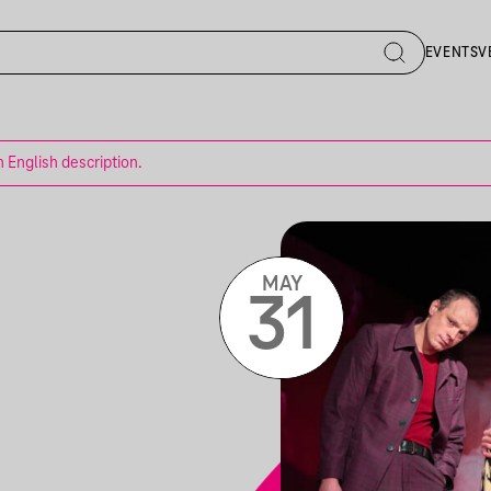
EVENTS
V
n English description.
MAY
31