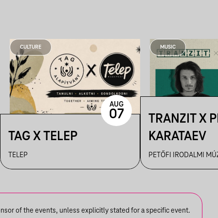
CULTURE
MUSIC
AUG
07
TRANZIT X 
TAG X TELEP
KARATAEV
TELEP
PETŐFI IRODALMI M
or of the events, unless explicitly stated for a specific event.