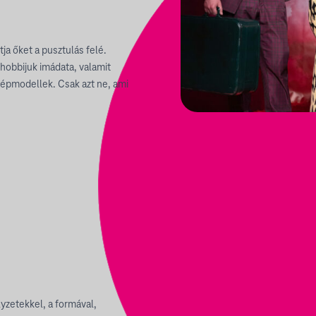
a őket a pusztulás felé.
 hobbijuk imádata, valamit
őgépmodellek. Csak azt ne, ami
lyzetekkel, a formával,