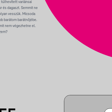
túlhevített variánsai
yúr és dagaszt. Semmit ne
olyan vesszük. Micsoda
obb barátom barátnőjébe.
mit nem végezhetne el.
ezem?