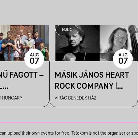
MUSIC
AUG
AUG
07
07
NŰ FAGOTT –
MÁSIK JÁNOS HEART
L
ROCK COMPANY |
ÁIG
VBH NYÁR
C HUNGARY
VIRÁG BENEDEK HÁZ
n upload their own events for free. Telekom is not the organizer or spons