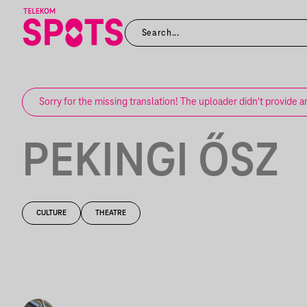
Sorry for the missing translation! The uploader didn't provide a
PEKINGI ŐSZ
CULTURE
THEATRE