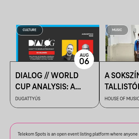
CULTURE
MUSIC
AUG
06
DIALOG // WORLD
A SOKSZÍ
CUP ANALYSIS: A
TALLISTÓ
CONVERSATION
PIAZZOLL
DUGATTYÚS
HOUSE OF MUSI
BETWEEN DR. TAMÁS
GERŐ AND JÁNOS
KELE
Telekom Spots is an open event listing platform where anyone ca