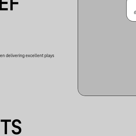
EF
6
en delivering excellent plays
NTS