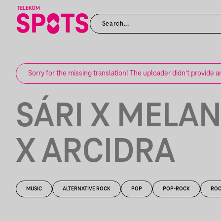
Sorry for the missing translation! The uploader didn't provide a
SÁRI X MELA
X ARCIDRA
MUSIC
ALTERNATIVE ROCK
POP
POP-ROCK
RO