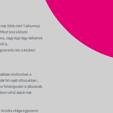
már több mint 1 albumnyi
! Most lesz először
nos, vagy épp lágy dallamok
ől is.
gszerelés kéz a kézben
maikban elsősorban a
ák fel saját stílusukban ,
 feldolgozást is játszanak,
liliom című daluk már
 Arcidra világa egyszerre