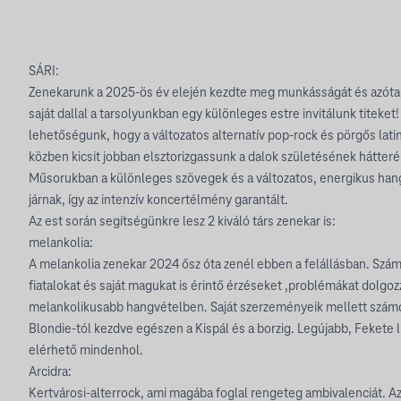
SÁRI:
Zenekarunk a 2025-ös év elején kezdte meg munkásságát és azóta 
saját dallal a tarsolyunkban egy különleges estre invitálunk titeket
lehetőségunk, hogy a változatos alternatív pop-rock és pörgős lati
közben kicsit jobban elsztorizgassunk a dalok születésének hátterér
Műsorukban a különleges szövegek és a változatos, energikus han
járnak, így az intenzív koncertélmény garantált.
Az est során segítségünkre lesz 2 kiváló társ zenekar is:
melankolia:
A melankolia zenekar 2024 ősz óta zenél ebben a felállásban. Szá
fiatalokat és saját magukat is érintő érzéseket ,problémákat dolgozz
melankolikusabb hangvételben. Saját szerzeményeik mellett számos
Blondie-tól kezdve egészen a Kispál és a borzig. Legújabb, Fekete 
elérhető mindenhol.
Arcidra:
Kertvárosi-alterrock, ami magába foglal rengeteg ambivalenciát. Az