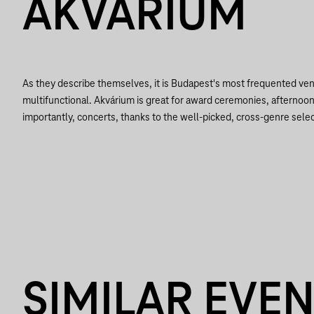
AKVÁRIUM
As they describe themselves, it is Budapest's most frequented ven
multifunctional. Akvárium is great for award ceremonies, afternoo
importantly, concerts, thanks to the well-picked, cross-genre selec
SIMILAR EVE