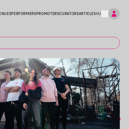
ENUES
PERFORMERS
PROMOTERS
CURATORS
ARTICLES
HU