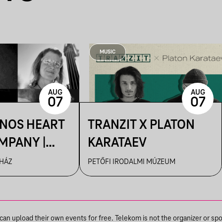
MUSIC
AUG
AUG
07
07
ÁNOS HEART
TRANZIT X PLATON
MPANY |
KARATAEV
R
 HÁZ
PETŐFI IRODALMI MÚZEUM
n upload their own events for free. Telekom is not the organizer or spons