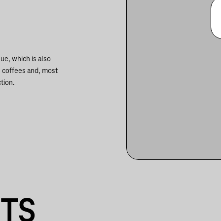
ue, which is also
n coffees and, most
tion.
NTS