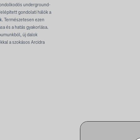
 gondolkodós underground-
lépített gondolati hálók a
cek. Természetesen ezen
ása és a hatás gyakorlása.
lbumunkból, új dalok
kkal a szokásos Arcidra