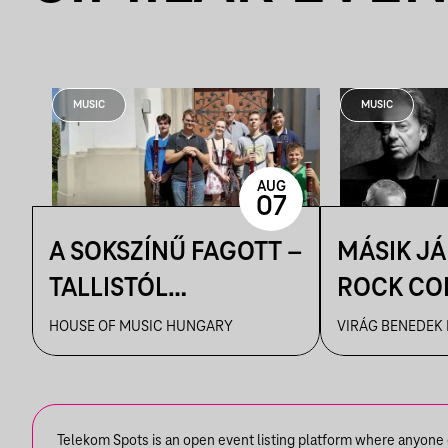
MUSIC
MUSIC
AUG
07
A SOKSZÍNŰ FAGOTT –
MÁSIK J
TALLISTÓL
ROCK CO
PIAZZOLLÁIG
VBH NYÁ
HOUSE OF MUSIC HUNGARY
VIRÁG BENEDEK
Telekom Spots is an open event listing platform where anyone ca