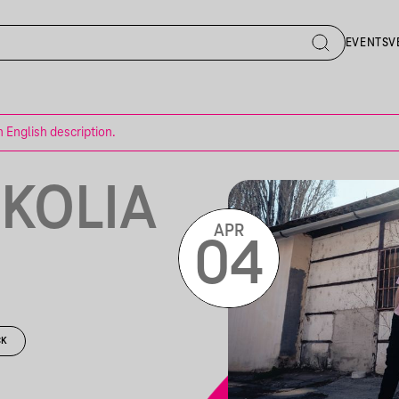
EVENTS
V
n English description.
NKOLIA
APR
04
CK