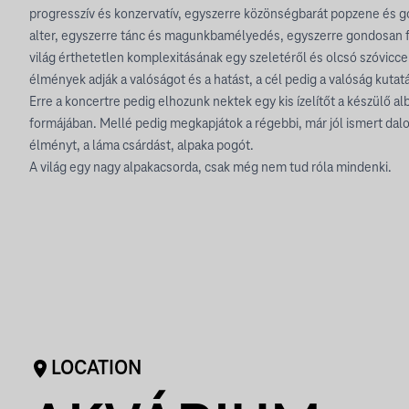
progresszív és konzervatív, egyszerre közönségbarát popzene és
alter, egyszerre tánc és magunkbamélyedés, egyszerre gondosan fe
világ érthetetlen komplexitásának egy szeletéről és olcsó szóvic
élmények adják a valóságot és a hatást, a cél pedig a valóság kutat
Erre a koncertre pedig elhozunk nektek egy kis ízelítőt a készülő a
formájában. Mellé pedig megkapjátok a régebbi, már jól ismert dalo
élményt, a láma csárdást, alpaka pogót.
A világ egy nagy alpakacsorda, csak még nem tud róla mindenki.
LOCATION