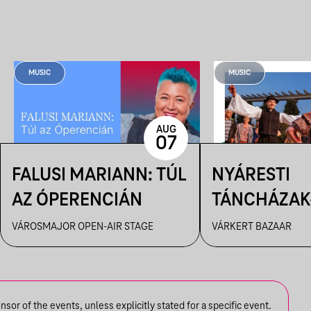
MUSIC
MUSIC
AUG
07
FALUSI MARIANN: TÚL
NYÁRESTI
AZ ÓPERENCIÁN
TÁNCHÁZAK
FANFARA C
VÁROSMAJOR OPEN-AIR STAGE
VÁRKERT BAZAAR
or of the events, unless explicitly stated for a specific event.