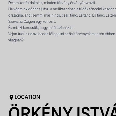
De amikor fuldokolsz, minden törvény érvényét veszti.
Ha végre oxigénhez jutsz, a mellkasodban a tüdők táncolni kezden
országba, ahol semmi más nincs, csak tánc. És tánc. És tánc. És zen
Szóval az Oxigén egy koncert.
És mi azt keressük, hogy mitől színház is.
Vajon tudunk-e szabadon lélegezni az ősi törvények mentén ebben a
világban?
LOCATION
ÖRKÉNY ISTV