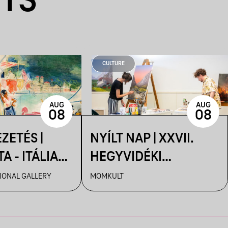
NTS
CULTURE
AUG
AUG
08
08
ZETÉS |
NYÍLT NAP | XXVII.
A - ITÁLIA
HEGYVIDÉKI
 A MAGYAR
NEMZETKÖZI
IONAL GALLERY
MOMKULT
TBEN
MŰVÉSZTELEP