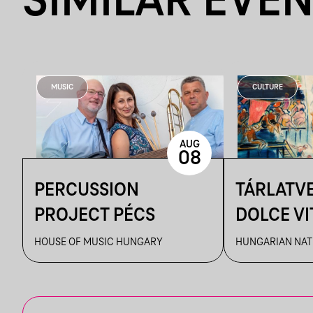
SIMILAR EVE
MUSIC
CULTURE
AUG
08
PERCUSSION
TÁRLATVE
PROJECT PÉCS
DOLCE VIT
ÉLMÉNYE
HOUSE OF MUSIC HUNGARY
HUNGARIAN NAT
MŰVÉSZE