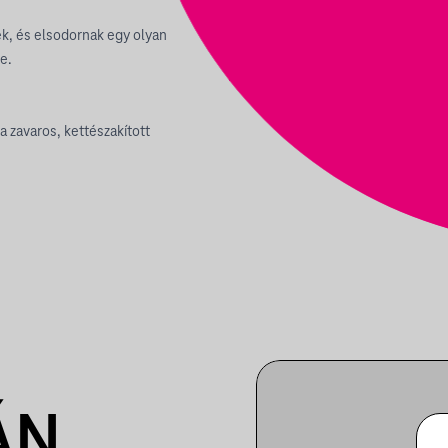
ek, és elsodornak egy olyan
e.
 zavaros, kettészakított
ÁN