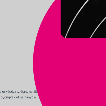
 esküdözz az égre; ne állj
s gyöngyeidet ne hányd a