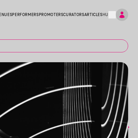
ENUES
PERFORMERS
PROMOTERS
CURATORS
ARTICLES
HU