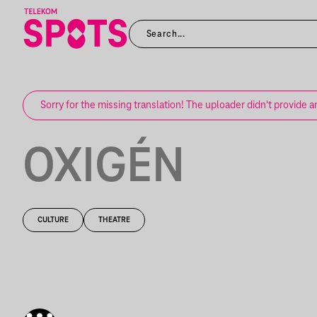
Sorry for the missing translation! The uploader didn't provide a
OXIGÉN
CULTURE
THEATRE