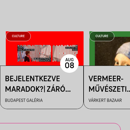
CULTURE
CULTURE
AUG
08
BEJELENTKEZVE
VERMEER-
MARADOK?| ZÁRÓ
MŰVÉSZETI
TÁRLATVEZETÉS
FILMVETÍTÉ
BUDAPEST GALÉRIA
VÁRKERT BAZAAR