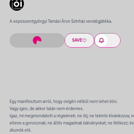
A sepsiszentgyörgyi Tamási Áron Színház vendégjátéka.
SAVE
Egy manifesztum arról, hogy oxigén nélkül nem lehet élni.
Vagy igen, de akkor talán nem érdemes.
Igaz, mi megmondatott a régieknek: ne ölj; ne tekints kívánkozva; ne
ellene a gonosznak; ne állíts magadnak bálványokat; ne ítélkezz; é
disznók elé.