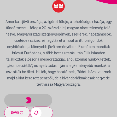
Amerika a jövő országa, az ígéret földje, a lehetőségek hazája, egy
tündérmese – főleg a 20. század eleji magyar nincstelenség felől
nézve. Magyarországi szegénylegények, zsellérek, napszámosok,
cselédek százezrei hagyták el a hazát az itthoni gondok
enyhítésére, a könnyebb jövő reményében. Fiumében mondtak
búcsút Európának, s több hetes utazás után Ellis Islanden
találkoztak először a meseországgal, ahol azonnal hunkyk lettek,
„izompacsirták”, és nyelvtudás híján a legkeményebb munkákra
osztották be őket. Hitték, hogy hazatérnek, földet, házat vesznek
majd a kint keresett pénzből, de a kivándorlóknak csak negyede
tért vissza Magyarországra.
SAVE