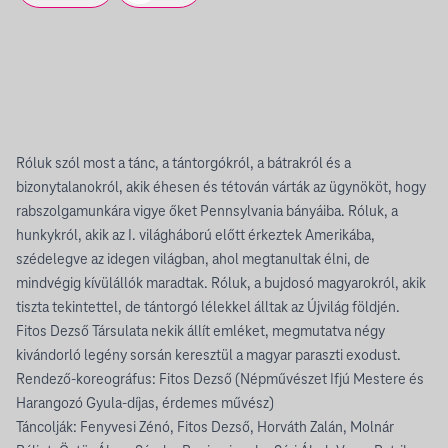
Róluk szól most a tánc, a tántorgókról, a bátrakról és a
bizonytalanokról, akik éhesen és tétován várták az ügynököt, hogy
rabszolgamunkára vigye őket Pennsylvania bányáiba. Róluk, a
hunkykról, akik az I. világháború előtt érkeztek Amerikába,
szédelegve az idegen világban, ahol megtanultak élni, de
mindvégig kívülállók maradtak. Róluk, a bujdosó magyarokról, akik
tiszta tekintettel, de tántorgó lélekkel álltak az Újvilág földjén.
Fitos Dezső Társulata nekik állít emléket, megmutatva négy
kivándorló legény sorsán keresztül a magyar paraszti exodust.
Rendező-koreográfus: Fitos Dezső (Népművészet Ifjú Mestere és
Harangozó Gyula-díjas, érdemes művész)
Táncolják: Fenyvesi Zénó, Fitos Dezső, Horváth Zalán, Molnár