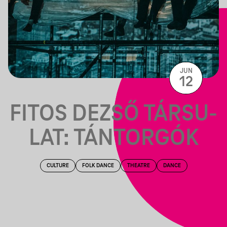
JUN
12
FI­TOS DE­ZSŐ TÁR­SU­
LAT: TÁN­TOR­GÓK
CULTURE
FOLK DANCE
THEATRE
DANCE