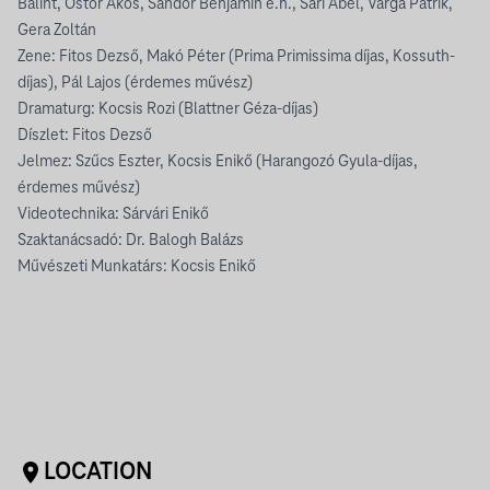
Bálint, Östör Ákos, Sándor Benjamin e.h., Sári Ábel, Varga Patrik,
Gera Zoltán
Zene: Fitos Dezső, Makó Péter (Prima Primissima díjas, Kossuth-
díjas), Pál Lajos (érdemes művész)
Dramaturg: Kocsis Rozi (Blattner Géza-díjas)
Díszlet: Fitos Dezső
Jelmez: Szűcs Eszter, Kocsis Enikő (Harangozó Gyula-díjas,
érdemes művész)
Videotechnika: Sárvári Enikő
Szaktanácsadó: Dr. Balogh Balázs
Művészeti Munkatárs: Kocsis Enikő
LOCATION