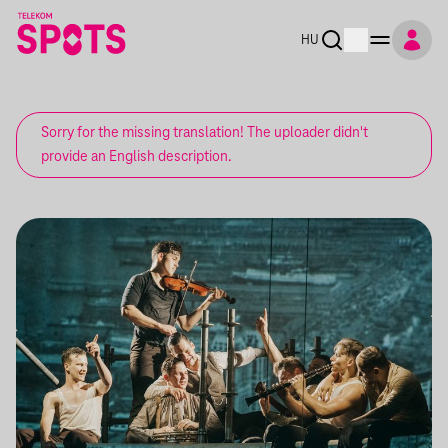
HU
Sorry for the missing translation! The uploader didn't
provide an English description.