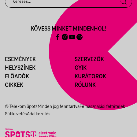
KÖVESS MINKET MINDENHOL!
ESEMÉNYEK
SZERVEZŐK
HELYSZÍNEK
GYIK
ELŐADÓK
KURÁTOROK
CIKKEK
RÓLUNK
© Telekom Spots
Minden jog fenntartva
Felhasználási feltételek
Sütikezelés
Adatkezelés