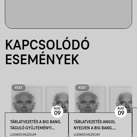
KAPCSOLÓDÓ
ESEMÉNYEK
KULT
KULT
AUG
AUG
09
09
TÁRLATVEZETÉS A BIG BANG.
TÁRLATVEZETÉS ANGOL
TÁGULÓ GYŰJTEMÉNYI
NYELVEN A BIG BANG.
HORIZONTOK CÍMŰ
TÁGULÓ GYŰJTEMÉNYI
LUDWIG MÚZEUM
LUDWIG MÚZEUM