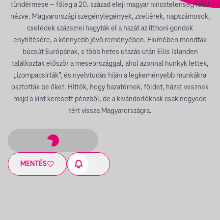
tündérmese – főleg a 20. század eleji magyar nincstelenség felől
nézve. Magyarországi szegénylegények, zsellérek, napszámosok,
cselédek százezrei hagyták el a hazát az itthoni gondok
enyhítésére, a könnyebb jövő reményében. Fiumében mondtak
búcsút Európának, s több hetes utazás után Ellis Islanden
találkoztak először a meseországgal, ahol azonnal hunkyk lettek,
„izompacsirták”, és nyelvtudás híján a legkeményebb munkákra
osztották be őket. Hitték, hogy hazatérnek, földet, házat vesznek
majd a kint keresett pénzből, de a kivándorlóknak csak negyede
tért vissza Magyarországra.
MENTÉS