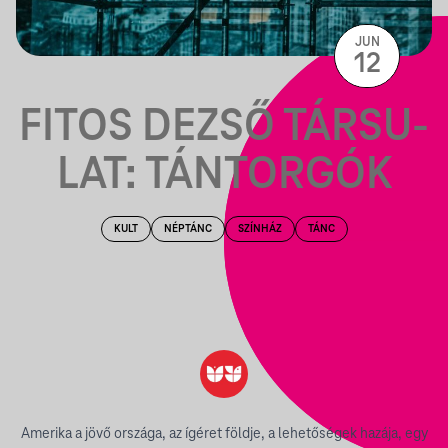
JUN
12
FI­TOS DE­ZSŐ TÁR­SU­
LAT: TÁN­TOR­GÓK
KULT
NÉPTÁNC
SZÍNHÁZ
TÁNC
Amerika a jövő országa, az ígéret földje, a lehetőségek hazája, egy