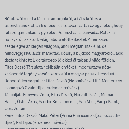
Róluk szól most a tánc, a tántorgókról, a bátrakról és a
bizonytalanokról, akik éhesen és tétován várták az ügynököt, hogy
rabszolgamunkára vigye őket Pennsylvania bányáiba. Róluk, a
hunkykról, akik az I. világháború előtt érkeztek Amerikába,
szédelegve az idegen világban, ahol megtanultak élni, de
mindvégig kívülállók maradtak. Róluk, a bujdosó magyarokról, akik
tiszta tekintettel, de tántorgó lélekkel álltak az Újvilág földjén.
Fitos Dezső Társulata nekik állít emléket, megmutatva négy
kivándorló legény sorsán keresztül a magyar paraszti exodust.
Rendező-koreográfus: Fitos Dezső (Népművészet Ifjú Mestere és
Harangozó Gyula-díjas, érdemes művész)
Táncolják: Fenyvesi Zénó, Fitos Dezső, Horváth Zalán, Molnár
Bálint, Östör Ákos, Sándor Benjamin e.h., Sári Ábel, Varga Patrik,
Gera Zoltán
Zene: Fitos Dezső, Makó Péter (Prima Primissima díjas, Kossuth-
díjas), Pál Lajos (érdemes művész)