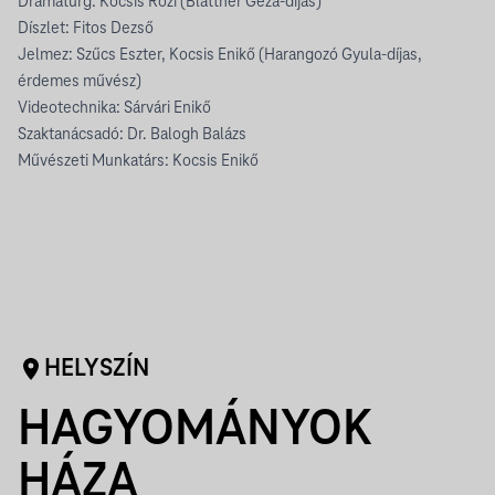
Dramaturg: Kocsis Rozi (Blattner Géza-díjas)
Díszlet: Fitos Dezső
Jelmez: Szűcs Eszter, Kocsis Enikő (Harangozó Gyula-díjas,
érdemes művész)
Videotechnika: Sárvári Enikő
Szaktanácsadó: Dr. Balogh Balázs
Művészeti Munkatárs: Kocsis Enikő
HELYSZÍN
HAGYOMÁNYOK
HÁZA