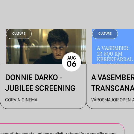
CULTURE
CULTURE
AUG
06
DONNIE DARKO -
A VASEMBER
JUBILEE SCREENING
TRANSCAN
ULTRA FILM
CORVIN CINEMA
VÁROSMAJOR OPEN-A
ÉS BESZÉLG