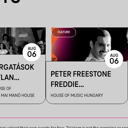
CULTURE
AUG
06
AUG
06
ORGATÁSOK
PETER FREESTONE
TLAN
FREDDIE
AI – KENDE
SE OF
TÁRLATVEZETÉSEI
 MAI MANÓ HOUSE
HOUSE OF MUSIC HUNGARY
ILMFOTÓS
ANGOLUL
 A
! CÍMŰ