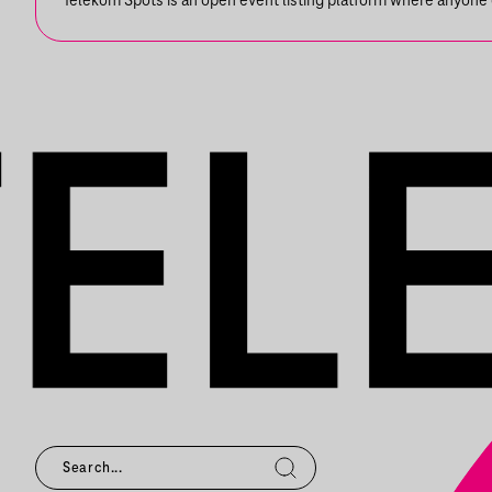
KIÁLLÍTÁ
Telekom Spots is an open event listing platform where anyone ca