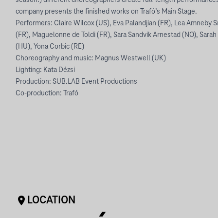
season!) different choreographers create full-length performances
company presents the finished works on Trafó’s Main Stage.
Performers: Claire Wilcox (US), Eva Palandjian (FR), Lea Amneby Sn
(FR), Maguelonne de Toldi (FR), Sara Sandvik Arnestad (NO), Sarah 
(HU), Yona Corbic (RE)
Choreography and music: Magnus Westwell (UK)
Lighting: Kata Dézsi
Production: SUB.LAB Event Productions
Co-production: Trafó
LOCATION