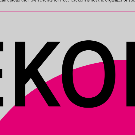
SBAN
n upload their own events for free. Telekom is not the organizer or spons