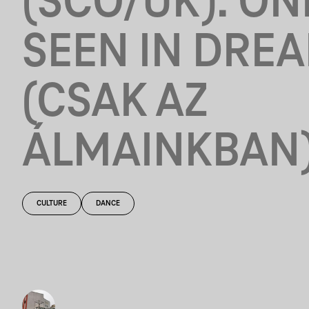
(SCO/UK): ON
SEEN IN DRE
(CSAK AZ
ÁLMAINKBAN
CULTURE
DANCE