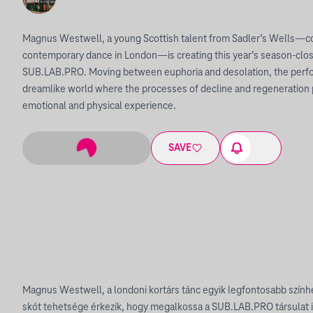
Magnus Westwell, a young Scottish talent from Sadler’s Wells—co
contemporary dance in London—is creating this year’s season-clo
SUB.LAB.PRO. Moving between euphoria and desolation, the perfor
dreamlike world where the processes of decline and regeneration 
emotional and physical experience.
SAVE
Magnus Westwell, a londoni kortárs tánc egyik legfontosabb színhel
skót tehetsége érkezik, hogy megalkossa a SUB.LAB.PRO társulat 