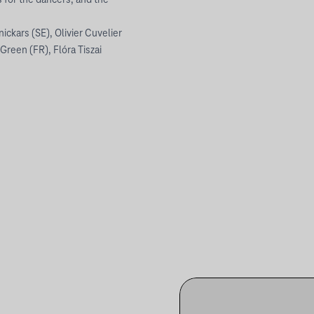
 for the dancers, and the
ickars (SE), Olivier Cuvelier
Green (FR), Flóra Tiszai