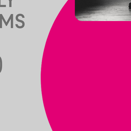
LY
AMS
)