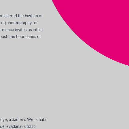
nsidered the bastion of
sing choreography for
mance invites us into a
push the boundaries of
ye, a Sadler’s Wells fiatal
idei évadának utolsó