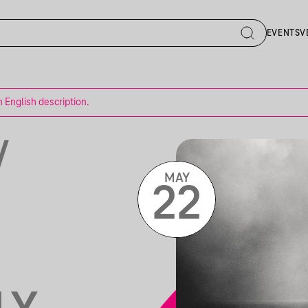
EVENTS
V
n English description.
/
MAY
22