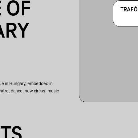
 OF
TRAFÓ
ARY
nue in Hungary, embedded in
eatre, dance, new circus, music
NTS