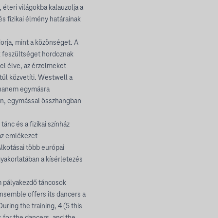
 éteri világokba kalauzolja a
és fizikai élmény határainak
rja, mint a közönséget. A
ek feszültséget hordoznak
el élve, az érzelmeket
tül közvetíti. Westwell a
, hanem egymásra
san, egymással összhangban
nc és a fizikai színház
 az emlékezet
lkotásai több európai
yakorlatában a kísérletezés
 pályakezdő táncosok
nsemble offers its dancers a
uring the training, 4 (5 this