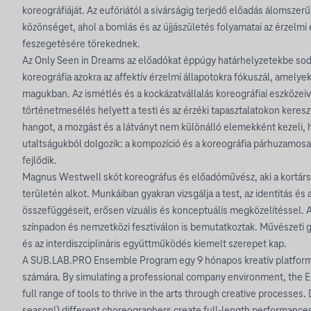
koreográfiáját. Az eufóriától a sivárságig terjedő előadás álomszerű,
közönséget, ahol a bomlás és az újjászületés folyamatai az érzelmi 
feszegetésére törekednek.
Az Only Seen in Dreams az előadókat éppúgy határhelyzetekbe sodo
koreográfia azokra az affektív érzelmi állapotokra fókuszál, amely
magukban. Az ismétlés és a kockázatvállalás koreográfiai eszközeiv
történetmesélés helyett a testi és az érzéki tapasztalatokon keresz
hangot, a mozgást és a látványt nem különálló elemekként kezeli
utaltságukból dolgozik: a kompozíció és a koreográfia párhuzamo
fejlődik.
Magnus Westwell skót koreográfus és előadóművész, aki a kortárs tá
területén alkot. Munkáiban gyakran vizsgálja a test, az identitás és
összefüggéseit, erősen vizuális és konceptuális megközelítéssel. A
színpadon és nemzetközi fesztiválon is bemutatkoztak. Művészeti g
és az interdiszciplináris együttműködés kiemelt szerepet kap.
A SUB.LAB.PRO Ensemble Program egy 9 hónapos kreatív platform
számára. By simulating a professional company environment, the E
full range of tools to thrive in the arts through creative processes. D