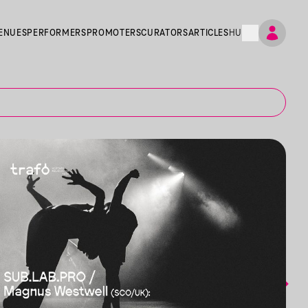
ENUES
PERFORMERS
PROMOTERS
CURATORS
ARTICLES
HU