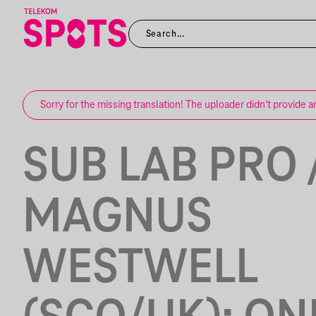
Sorry for the missing translation! The uploader didn't provide a
SUB LAB PRO 
MAGNUS
WESTWELL